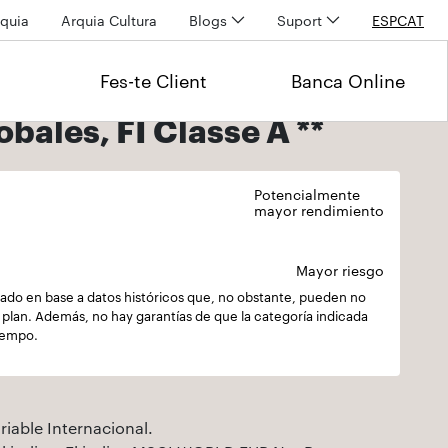
quia
Arquia Cultura
Blogs
Suport
ESP
CAT
Fes-te Client
Banca Online
bales, FI Classe A **
Potencialmente
mayor rendimiento
Mayor riesgo
culado en base a datos históricos que, no obstante, pueden no
el plan. Además, no hay garantías de que la categoría indicada
tiempo.
iable Internacional.