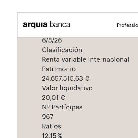
Salta al contingut principal
Professi
6/8/26
Clasificación
Renta variable internacional
Patrimonio
24.657.515,63 €
Valor liquidativo
20,01 €
Nº Partícipes
967
Ratios
12,15 %