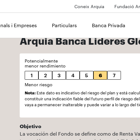
Coneix Arquia
Fundació Ar
onals i Empreses
Particulars
Banca Privada
Arquia Banca Lideres Glo
Potencialmente
menor rendimiento
1
2
3
4
5
6
7
Menor riesgo
Nota:
Este dato es indicativo del riesgo del plan y está cal
constituir una indicación fiable del futuro perfil de riesgo d
vaya a permanecer inalterable y puede variar a lo largo del 
Objetivo
La vocación del Fondo se define como de Renta Var