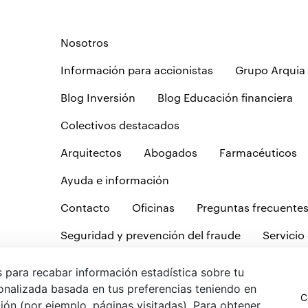
Nosotros
Información para accionistas
Grupo Arquia
Blog Inversión
Blog Educación financiera
Colectivos destacados
Arquitectos
Abogados
Farmacéuticos
Ayuda e información
Contacto
Oficinas
Preguntas frecuente
Seguridad y prevención del fraude
Servicio 
Tablón de anuncios
 para recabar información estadística sobre tu
onalizada basada en tus preferencias teniendo en
olítica de cookies
Protección de datos
Política de privacidad we
C
ción (por ejemplo, páginas visitadas). Para obtener