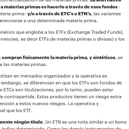
a materias primas es hacerlo a través de esos fondos
-
teria prima-
y/o a través de ETC's o ETN's
, las variantes
eferenciarse a una determinada materia prima.
enérico que engloba a los ETFs (Exchange Traded Funds),
ncies, es decir ETFs de materias primas o divisas) y los
 compran físicamente la materia prima, y sintéticos
, se
a las materias primas.
otizan en mercados organizados y la operativa es
in embargo, se diferencian en que los ETFs son fondos de
s ETCs son titulizaciones, por lo tanto, pueden estar
 de contrapartida. Estos productos tienen un riesgo extra
ención a estos nuevos riesgos. La operativa y
al que los ETF.
mente ningún título
. Un ETN es una nota similar a un bono
n índice determinado. Como los demás instrumentos de