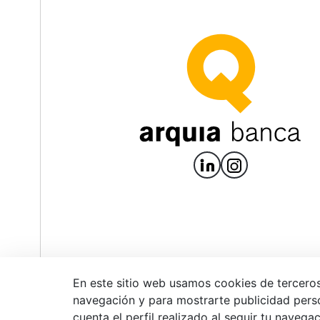
En este sitio web usamos cookies de terceros
navegación y para mostrarte publicidad pers
Aviso legal
P
© 2026 Arquia Bank, S.A.
cuenta el perfil realizado al seguir tu navega