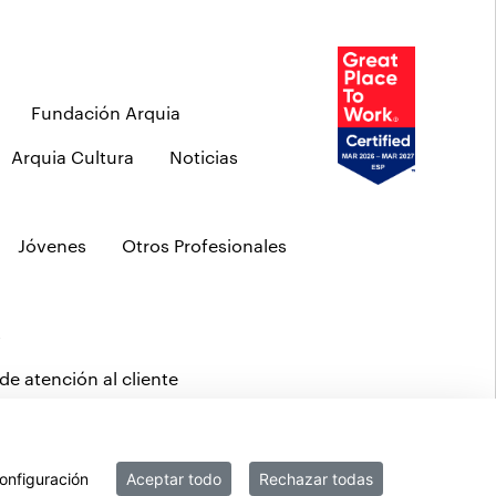
Fundación Arquia
Arquia Cultura
Noticias
Jóvenes
Otros Profesionales
s
de atención al cliente
b
MIFID
Políticas ASG
PSD2
onfiguración
Aceptar todo
Rechazar todas