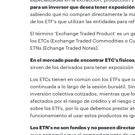
para un inversor que desea tener exposición 
sabiendo que no compran directamente la ma
de los ETF's que utilizan las entidades para r
El término 'Exchange Traded Product' es un g
los ETCs (Exchange Traded Commodities o Curre
ETNs (Echange Traded Notes).
En el mercado puede encontrar ETC's físicos,
sirven de los derivados para tener exposición 
Los ETCs tienen en común con los ETFs que c
continuada a lo largo de la sesión bursátil. S
inversión colectiva cotizados, mientras que lo
afectados por el riesgo de crédito y el riesgo
sobre los ETFs, por lo que debemos prestar at
funcionamiento al usar estos productos es igu
Los ETN's no son fondos y no poseen directa
cuyo principal sigue el comportamiento de u