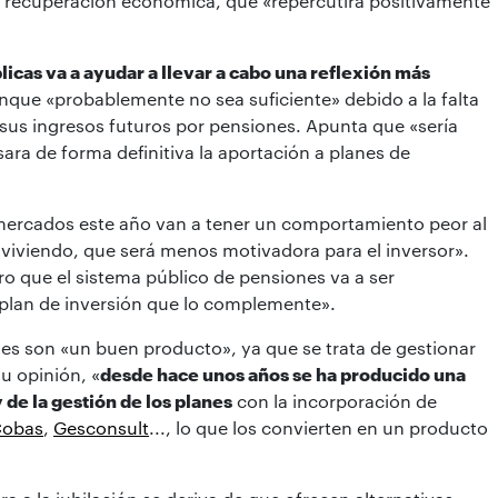
a recuperación económica, que «repercutirá positivamente
licas va a ayudar a llevar a cabo una reflexión más
unque «probablemente no sea suficiente» debido a la falta
sus ingresos futuros por pensiones. Apunta que «sería
ara de forma definitiva la aportación a planes de
 mercados este año van a tener un comportamiento peor al
 viviendo, que será menos motivadora para el inversor».
o que el sistema público de pensiones va a ser
n plan de inversión que lo complemente».
nes son «un buen producto», ya que se trata de gestionar
su opinión, «
desde hace unos años se ha producido una
 de la gestión de los planes
con la incorporación de
obas
,
Gesconsult
..., lo que los convierten en un producto
.