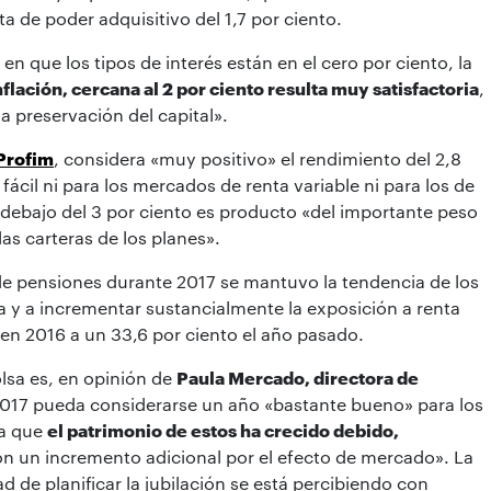
a de poder adquisitivo del 1,7 por ciento.
 que los tipos de interés están en el cero por ciento, la
nflación, cercana al 2 por ciento resulta muy satisfactoria
,
a preservación del capital».
Profim
, considera «muy positivo» el rendimiento del 2,8
ácil ni para los mercados de renta variable ni para los de
or debajo del 3 por ciento es producto «del importante peso
as carteras de los planes».
s de pensiones durante 2017 se mantuvo la tendencia de los
ja y a incrementar sustancialmente la exposición a renta
 en 2016 a un 33,6 por ciento el año pasado.
olsa es, en opinión de
Paula Mercado, directora de
2017 pueda considerarse un año «bastante bueno» para los
ta que
el patrimonio de estos ha crecido debido,
on un incremento adicional por el efecto de mercado». La
d de planificar la jubilación se está percibiendo con