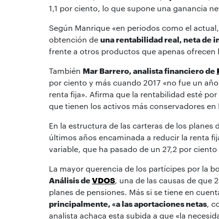
1,1 por ciento, lo que supone una ganancia net
Según Manrique «en periodos como el actual, en
obtención de
una rentabilidad real, neta de i
frente a otros productos que apenas ofrecen l
También
Mar Barrero, analista financiero de
por ciento y más cuando 2017 «no fue un año f
renta fija». Afirma que la rentabilidad esté p
que tienen los activos más conservadores en l
En la estructura de las carteras de los plane
últimos años encaminada a reducir la renta fi
variable, que ha pasado de un 27,2 por ciento
La mayor querencia de los partícipes por la b
Análisis de
VDOS
, una de las causas de que 
planes de pensiones. Más si se tiene en cuen
principalmente, «a las aportaciones netas
, c
analista achaca esta subida a que «la necesida