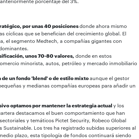
 anteriormente porcentaje del 3%.
stratégico, por unas 40 posiciones
donde ahora mismo
cíclicas que se benefician del crecimiento global. El
rca, el segmento Medtech, a compañías gigantes con
 dominantes.
sificación, unos 70-80 valores,
donde en estos
mercio minorista, autos, petróleo y mercado inmobiliario
a de un fondo 'blend' o de estilo mixto
aunque el gestor
de pequeñas y medianas compañías europeas para añadir un
resivo optamos por mantener la estrategia actual
y los
 cartera destacamos el buen comportamiento que han
sectoriales y temáticos Pictet Security, Robeco Global
Sustainable. Los tres ha registrado subidas superiores al
edio plazo, esta tipología de fondos continuará siendo