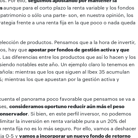
s. Por ello,
seguimos apostando por mantener la
as
aunque para el corto plazo la renta variable y los fondos
u patrimonio o sólo una parte- son, en nuestra opinión, los
rategia frente a una renta fija en la que poco o nada queda
selección de productos. Pensamos que a la hora de invertir,
eos, hay que
apostar por fondos de gestión activa y que
. Las diferencias entre los productos que así lo hacen y los
 siendo notables este año. Un ejemplo claro lo tenemos en
pañola: mientras que los que siguen al Ibex 35 acumulan
%; mientras los que apuestan por la gestión activa y
n cuenta el panorama poco favorable que pensamos se va a
ses,
consideramos oportuno reducir aún más el peso
 conservador
. Si bien, en este perfil inversor, no podemos
imitar la inversión en renta variable pura a un 20% del
 renta fija no es lo más seguro. Por ello, vamos a deshacer
ja 0-5 y
vamos a incorporar un nuevo fondo de retorno