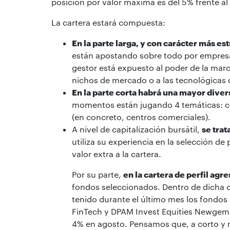
posición por valor máxima es del 5% frente al
La cartera estará compuesta:
En la parte larga, y con carácter más e
están apostando sobre todo por empresas 
gestor está expuesto al poder de la ma
nichos de mercado o a las tecnológicas
En la parte corta habrá una mayor diver
momentos están jugando 4 temáticas: co
(en concreto, centros comerciales).
A nivel de capitalización bursátil,
se trat
utiliza su experiencia en la selección 
valor extra a la cartera.
Por su parte,
en la cartera de perfil ag
fondos seleccionados. Dentro de dicha
tenido durante el último mes los fondos 
FinTech y DPAM Invest Equities Newgems 
4% en agosto. Pensamos que, a corto y m