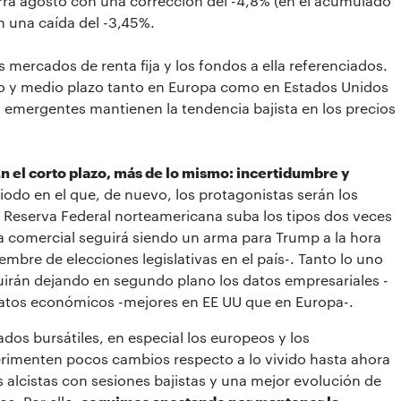
ierra agosto con una corrección del -4,8% (en el acumulado
n una caída del -3,45%.
ercados de renta fija y los fondos a ella referenciados.
rto y medio plazo tanto en Europa como en Estados Unidos
emergentes mantienen la tendencia bajista en los precios
 el corto plazo, más de lo mismo: incertidumbre y
odo en el que, de nuevo, los protagonistas serán los
a Reserva Federal norteamericana suba los tipos dos veces
rra comercial seguirá siendo un arma para Trump a la hora
mbre de elecciones legislativas en el país-. Tanto lo uno
guirán dejando en segundo plano los datos empresariales -
datos económicos -mejores en EE UU que en Europa-.
os bursátiles, en especial los europeos y los
erimenten pocos cambios respecto a lo vivido hasta ahora
 alcistas con sesiones bajistas y una mejor evolución de