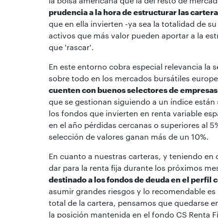
la bolsa americana que la del resto de mercado
prudencia a la hora de estructurar las carter
que en ella invierten -ya sea la totalidad de s
activos que más valor pueden aportar a la est
que 'rascar'.
En este entorno cobra especial relevancia la 
sobre todo en los mercados bursátiles europ
cuenten con buenos selectores de empresas
que se gestionan siguiendo a un índice están
los fondos que invierten en renta variable es
en el año pérdidas cercanas o superiores al 5
selección de valores ganan más de un 10%.
En cuanto a nuestras carteras, y teniendo e
dar para la renta fija durante los próximos me
destinado a los fondos de deuda en el perfil
asumir grandes riesgos y lo recomendable es l
total de la cartera, pensamos que quedarse en
la posición mantenida en el fondo CS Renta Fi