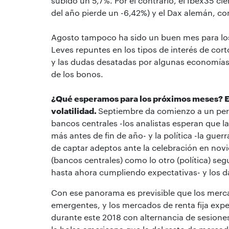
subido un 5,7%. Por el contrario, el Ibex35 c
del año pierde un -6,42%) y el Dax alemán, co
Agosto tampoco ha sido un buen mes para los m
Leves repuntes en los tipos de interés de co
y las dudas desatadas por algunas economías 
de los bonos.
¿Qué esperamos para los próximos meses? En
volatilidad.
Septiembre da comienzo a un peri
bancos centrales -los analistas esperan que l
más antes de fin de año- y la política -la gue
de captar adeptos ante la celebración en novie
(bancos centrales) como lo otro (política) se
hasta ahora cumpliendo expectativas- y los 
Con ese panorama es previsible que los mercad
emergentes, y los mercados de renta fija exp
durante este 2018 con alternancia de sesiones