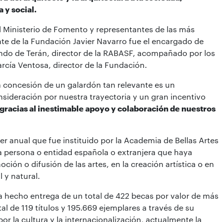
 y social.
el Ministerio de Fomento y representantes de las más
ente de la Fundación Javier Navarro fue el encargado de
do de Terán, director de la RABASF, acompañado por los
cía Ventosa, director de la Fundación.
a concesión de un galardón tan relevante es un
sideración por nuestra trayectoria y un gran incentivo
 gracias al inestimable apoyo y colaboración de nuestros
r anual que fue instituido por la Academia de Bellas Artes
a persona o entidad española o extranjera que haya
ión o difusión de las artes, en la creación artística o en
l y natural.
a hecho entrega de un total de 422 becas por valor de más
al de 119 títulos y 195.669 ejemplares a través de su
or la cultura y la internacionalización, actualmente la