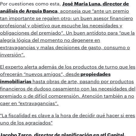
Por cuestiones como esta,
José María Luna, director de
análisis de Arquia Banca
, aconseja que “ante un premio
tan importante se regalen otro: un buen asesor financiero
profesional y objetivo que escuche las necesidades y
obligaciones del premiado”. Un buen antídoto para “que la
alegría lógica del momento no degenere en
extravagancias y malas decisiones de gasto, consumo o
inversión”.
El experto alerta además de los productos de turno que les
ofrecerán “nuevos amigos”, desde
propiedades
inmobiliarias
hasta obras de arte, pasando por productos
financieros de dudoso casamiento con las necesidades del
premiado o de difícil comprensión. Atención también a no
caer en “extravagancias”.
"La fiscalidad es clave a la hora de decidir qué hacer si eres
uno de los agraciados"
Jacobo Zarco, director de planificación en atl Capital,