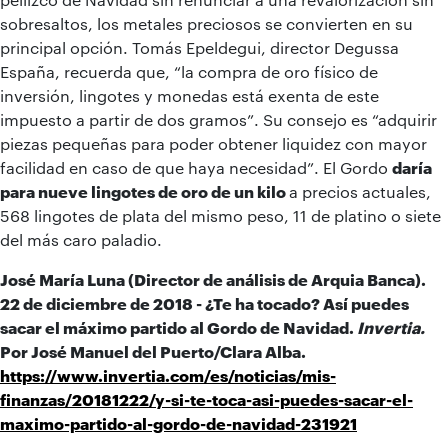
sobresaltos, los metales preciosos se convierten en su
principal opción. Tomás Epeldegui, director Degussa
España, recuerda que, “la compra de oro físico de
inversión, lingotes y monedas está exenta de este
impuesto a partir de dos gramos”. Su consejo es “adquirir
piezas pequeñas para poder obtener liquidez con mayor
facilidad en caso de que haya necesidad”. El Gordo
daría
para nueve lingotes de oro de un kilo
a precios actuales,
568 lingotes de plata del mismo peso, 11 de platino o siete
del más caro paladio.
José María Luna (Director de análisis de Arquia Banca).
22 de diciembre de 2018 -
¿Te ha tocado? Así puedes
sacar el máximo partido al Gordo de Navidad
.
Invertia.
Por José Manuel del Puerto/Clara Alba.
https://www.invertia.com/es/noticias/mis-
finanzas/20181222/y-si-te-toca-asi-puedes-sacar-el-
maximo-partido-al-gordo-de-navidad-231921