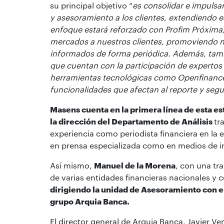
su principal objetivo “
es consolidar e impulsa
y asesoramiento a los clientes, extendiendo es
enfoque estará reforzado con
Profim Pr
óxima
mercados a nuestros clientes, promoviendo 
informados de forma peri
ó
dica. Adem
ás, tam
que cuentan con la participación de expertos 
herramientas tecnológicas como Openfinance
funcionalidades que afectan al reporte y segu
Masens cuenta en la primera línea de esta es
la dirección del Departamento de Análisis
tr
experiencia como periodista financiera en la 
en prensa especializada como en medios de i
Así mismo,
Manuel de la Morena
, con una tr
de varias entidades financieras nacionales y 
dirigiendo la unidad de Asesoramiento con el
grupo Arquia Banca.
El director general de Arquia Banca, Javier V