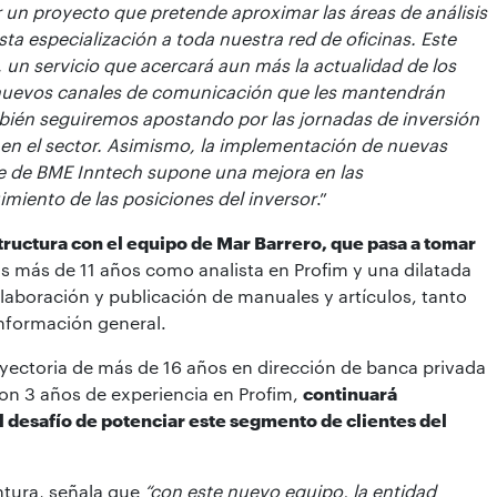
r un proyecto que pretende aproximar las á
reas de an
álisis
ta especialización a toda nuestra red de oficinas. Este
, un servicio que acercará
aun m
ás la actualidad de los
nuevos canales de comunicació
n que les mantendr
á
n
bién seguiremos apostando por las jornadas de inversión
en el sector.
Asimismo, la implementación de nuevas
 de BME Inntech supone una mejora en las
imiento de las posiciones del inversor
.”
tructura con el equipo de Mar Barrero, que pasa a tomar
as más de 11 años como analista en Profim y una dilatada
elaboración y publicación de manuales y artículos, tanto
nformación general.
ayectoria de más de 16 años en dirección de banca privada
con 3 años de experiencia en Profim,
continuará
 desafío de potenciar este segmento de clientes del
entura, señala que
“con este nuevo equipo, la entidad