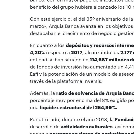
beneficio del grupo hubiera alcanzado los 10
Con este ejercicio, el del 35º aniversario de 
marzo-, Arquia Banca avanza en los objetivos
destacaban el crecimiento de negocio gestion
En cuanto a los
depósitos y recursos interm
4,20%
respecto a
2017
, alcanzando los
2.177
entidad se han situado en
114,687 millones d
de fondos de inversión ha aumentado un 4,41%
Eafi y la potenciación de un modelo de asesor
través de la plataforma Inversis.
Además, la
ratio de solvencia de
Arquia Ban
porcentaje muy por encima del 8% exigido por 
una
liquidez estructural del 254,99%.
Por otro lado, durante el año 2018, la
Fundaci
desarrollo de
actividades culturales
, así com
apoyo a
personas en riesgo de exclusión soc