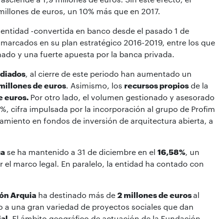
 millones de euros, un 10% más que en 2017.
la entidad -convertida en banco desde el pasado 1 de
 marcados en su plan estratégico 2016-2019, entre los que
ado y una fuerte apuesta por la banca privada.
ediados
, al cierre de este periodo han aumentado un
 millones de euros
. Asimismo, los
recursos propios
de la
e euros.
Por otro lado, el volumen gestionado y asesorado
, cifra impulsada por la incorporación al grupo de Profim
amiento en fondos de inversión de arquitectura abierta, a
ca
se ha mantenido a 31 de diciembre en el
16,58%
, un
el marco legal. En paralelo, la entidad ha contado con
ón Arquia
ha destinado más de
2 millones de euros
al
o a una gran variedad de proyectos sociales que dan
ial
. El ámbito geográfico de actuación de la Fundación