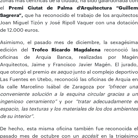
zonas más céntricas de la ciudad, ha sido galardonada con
el
Premi Ciutat de Palma d’Arquitectura “Guillem
Sagrera”,
que ha reconocido el trabajo de los arquitectos
Joan Miguel Tizón y José Ripoll Vaquer con una dotación
de 12.000 euros.
Asimismo, el pasado mes de diciembre, la sexagésima
edición del
Trofeo Ricardo Magdalena
reconoció las
oficinas de Arquia Banca, realizadas por Magén
Arquitectos, Jaime y Francisco Javier Magén. El jurado,
que otorgó el premio
ex aequo
junto al complejo deportivo
Las Fuentes en Utebo, reconoció las oficinas de Arquia en
la calle Marcelino Isábal de Zaragoza por
“ofrecer una
conveniente solución a la esquina circular gracias a un
ingenioso cerramiento”
y por
“tratar adecuadamente e
espacio, las texturas y los materiales de los dos ambientes
de su interior”
.
De hecho, esta misma oficina también fue reconocida el
pasado mes de octubre con un
accésit
en la trigésim