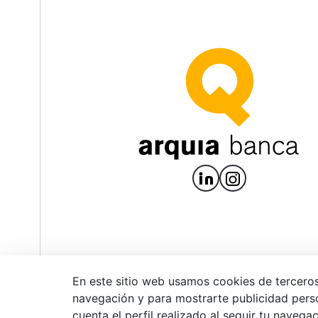
En este sitio web usamos cookies de terceros
navegación y para mostrarte publicidad pers
Aviso legal
P
cuenta el perfil realizado al seguir tu navega