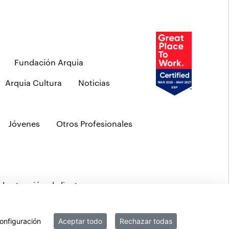
Fundación Arquia
Arquia Cultura
Noticias
Jóvenes
Otros Profesionales
s
de atención al cliente
onfiguración
Aceptar todo
Rechazar todas
b
MIFID
Políticas ASG
PSD2