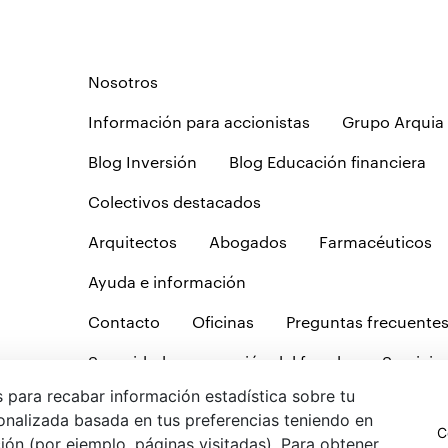
Nosotros
Información para accionistas
Grupo Arquia
Blog Inversión
Blog Educación financiera
Colectivos destacados
Arquitectos
Abogados
Farmacéuticos
Ayuda e información
Contacto
Oficinas
Preguntas frecuente
Seguridad y prevención del fraude
Servicio 
 para recabar información estadística sobre tu
Tablón de anuncios
onalizada basada en tus preferencias teniendo en
C
olítica de cookies
Protección de datos
Política de privacidad we
ción (por ejemplo, páginas visitadas). Para obtener