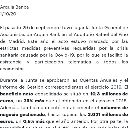
Arquia Banca
1/10/20
El pasado 29 de septiembre tuvo lugar la Junta General de
Accionistas de Arquia Bank en el Auditorio Rafael del Pino
de Madrid. Este año el acto estuvo marcado por las
estrictas medidas preventivas requeridas por la crisis
sanitaria causada por la Covid-19, por lo que se facilitó la
asistencia y participación telemática a todos los
accionistas.
Durante la Junta se aprobaron las Cuentas Anuales y el
Informe de Gestión correspondientes al ejercicio 2019. El
beneficio neto
consolidado se situó en
10,3 millones
de
euros
, un
25% más
que el obtenido en el ejercicio 2018.
Además, también aumentó notablemente el
volumen d
negocio gestionado
, hasta superar los
3.021 millones d
euros
, un
0,5% más
que el año anterior. Por otra parte, l
morosidad
se situó en el
4,4%
, una de las más bajas de