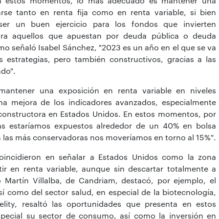
en estos momentos, lo más adecuado es mantener una
rse tanto en renta fija como en renta variable, si bien
er un buen ejercicio para los fondos que invierten
 para aquellos que apuestan por deuda pública o deuda
como señaló Isabel Sánchez, "2023 es un año en el que se va
s estrategias, pero también constructivos, gracias a las
do".
 mantener una exposición en renta variable en niveles
 mejora de los indicadores avanzados, especialmente
 constructora en Estados Unidos. En estos momentos, por
adas estaríamos expuestos alrededor de un 40% en bolsa
 en las más conservadoras nos moveríamos en torno al 15%".
coincidieron en señalar a Estados Unidos como la zona
tir en renta variable, aunque sin descartar totalmente a
 Martín Villalba, de Candriam, destacó, por ejemplo, el
sí como del sector salud, en especial de la biotecnología,
elity, resaltó las oportunidades que presenta en estos
pecial su sector de consumo, así como la inversión en