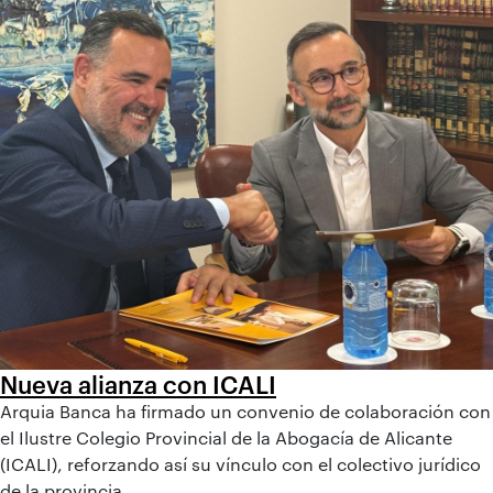
Nueva alianza con ICALI
Arquia Banca ha firmado un convenio de colaboración con
el Ilustre Colegio Provincial de la Abogacía de Alicante
(ICALI), reforzando así su vínculo con el colectivo jurídico
de la provincia.