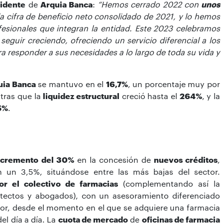
idente
de
Arquia Banca
:
“Hemos cerrado 2022 con
unos
a cifra de beneficio neto consolidado de 2021, y lo hemos
fesionales que integran la entidad. Este 2023 celebramos
seguir creciendo, ofreciendo un servicio diferencial a los
ra responder a sus necesidades a lo largo de toda su vida y
uia Banca
se mantuvo en el
16,7%
, un porcentaje muy por
ntras que la
liquidez estructural
creció hasta el
264%
, y la
5%
.
ncremento del 30%
en la concesión de
nuevos créditos
,
un 3,5%, situándose entre las más bajas del sector.
por el colectivo de farmacias
(complementando así la
itectos y abogados), con un asesoramiento diferenciado
ctor, desde el momento en el que se adquiere una farmacia
el día a día. La
cuota de mercado
de
oficinas de farmacia