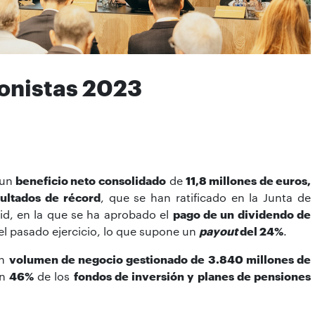
ionistas 2023
 un
beneficio neto
consolidado
de
11,8 millones
de euros,
sultados de récord
, que se han ratificado en la Junta de
rid, en la que se ha aprobado el
pago de un dividendo
de
del pasado ejercicio, lo que supone un
payout
del 24%
.
un
volumen de negocio gestionado de
3.840 millones de
un
46%
de los
fondos de inversión y planes de pensiones