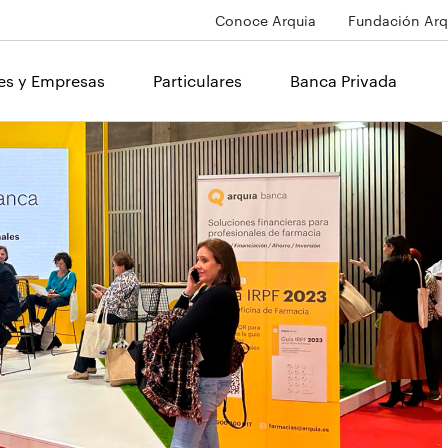
Conoce Arquia
Fundación Arq
les y Empresas
Particulares
Banca Privada