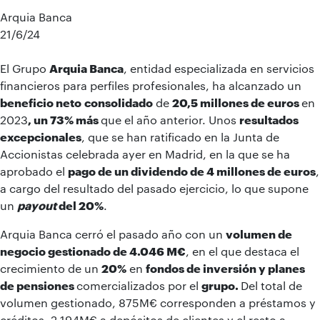
Arquia Banca
21/6/24
El Grupo
Arquia Banca
, entidad especializada en servicios
financieros para perfiles profesionales, ha alcanzado un
beneficio neto
consolidado
de
20,5 millones
de euros
en
2023
, un 73% más
que el año anterior. Unos
resultados
excepcionales
, que se han ratificado en la Junta de
Accionistas celebrada ayer en Madrid, en la que se ha
aprobado el
pago de un dividendo
de 4 millones de euros
,
a cargo del resultado del pasado ejercicio, lo que supone
un
payout
del 20%
.
Arquia Banca cerró el pasado año con un
volumen de
negocio gestionado de
4.046 M€
, en el que destaca el
crecimiento de un
20%
en
fondos de inversión y planes
de pensiones
comercializados por el
grupo
.
Del total de
volumen gestionado, 875M€ corresponden a préstamos y
créditos, 2.194M€ a depósitos de clientes y el resto a