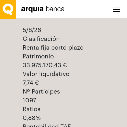
Saltar al contenido principal
5/8/26
Clasificación
Renta fija corto plazo
Patrimonio
33.975.170,43 €
Valor liquidativo
7,74 €
Nº Partícipes
1097
Ratios
0,88 %
Rentabilidad TAE