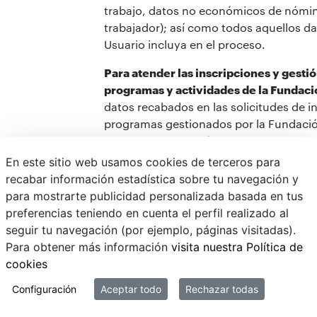
trabajo, datos no económicos de nómina
trabajador); así como todos aquellos da
Usuario incluya en el proceso.
Para atender las inscripciones y gestió
programas y actividades de la Funda
datos recabados en las solicitudes de in
programas gestionados por la Fundaci
tratados para el análisis de la misma y,
la tramitación de la concesión de cual
En este sitio web usamos cookies de terceros para
promovido o titularidad de esta, tales
recabar información estadística sobre tu navegación y
(becas, emprendimiento, investigación,
para mostrarte publicidad personalizada basada en tus
al blog de Fundación Arquia,…); promo
preferencias teniendo en cuenta el perfil realizado al
profesionales; publicaciones de trabajo
seguir tu navegación (por ejemplo, páginas visitadas).
investigación, tesis, etc.; difusión audio
Para obtener más información
visita nuestra Política de
profesional y de realizaciones; bolsa de
cookies
mediateca (filmografía, filmoteca, proy
Configuración
Aceptar todo
Rechazar todas
…); programa Máster corporate MBA-Ar
(arquitectura); encuestas; exposiciones