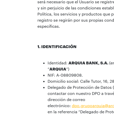
será necesario que el Usuario se registr
y sin perjuicio de las condiciones estab
Política, los servicios y productos que 
registro se regirán por sus propias con
específicas.
1. IDENTIFICACIÓN
Identidad:
ARQUIA BANK, S.A.
(e
“
ARQUIA
”)
NIF: A-08809808.
Domicilio social: Calle Tutor, 16, 
Delegado de Protección de Datos 
contactar con nuestro DPO a travé
dirección de correo
electrónico:
dpo.grupoarquia@arq
en la referencia “Delegado de Pro