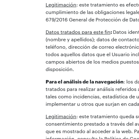
Legitimación
: este tratamiento es efec
cumplimiento de las obligaciones lega
679/2016 General de Protección de Dato
Datos tratados para este fin
:
Datos ident
(nombre y apellidos); datos de contacto
teléfono, dirección de correo electróni
todos aquellos datos que el Usuario inc
campos abiertos de los medios puestos
disposición.
Para el análisis de la navegación
: los 
tratados para realizar análisis referidos 
tales como incidencias, estadística de 
implementar u otros que surjan en ca
Legitimación
: este tratamiento queda s
consentimiento prestado a través del av
que es mostrado al acceder a la web. P
información, consulta la
Política de Coo