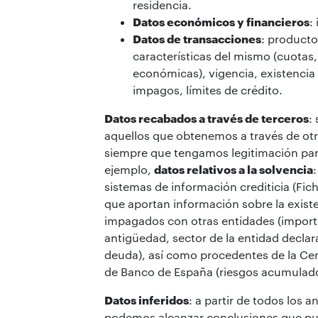
residencia.
Datos económicos y financieros
:
Datos de transacciones
: producto
características del mismo (cuotas
económicas), vigencia, existencia
impagos, límites de crédito.
Datos recabados a través de terceros
:
aquellos que obtenemos a través de otr
siempre que tengamos legitimación para
ejemplo,
datos relativos a la solvencia
sistemas de información crediticia (Fi
que aportan información sobre la exist
impagados con otras entidades (importe
antigüedad, sector de la entidad declar
deuda), así como procedentes de la Cen
de Banco de España (riesgos acumulado
Datos inferidos
: a partir de todos los a
podemos alcanzar conclusiones que pu