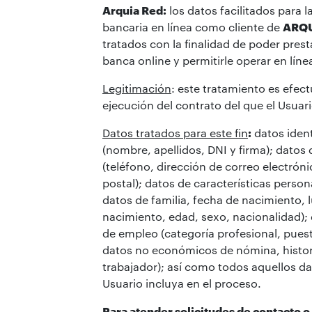
Arquia Red:
los datos facilitados para l
bancaria en línea como cliente de
ARQ
tratados con la finalidad de poder presta
banca online y permitirle operar en líne
Legitimación
: este tratamiento es efec
ejecución del contrato del que el Usuari
Datos tratados para este fin
:
datos ident
(nombre, apellidos, DNI y firma); datos
(teléfono, dirección de correo electróni
postal); datos de características persona
datos de familia, fecha de nacimiento, 
nacimiento, edad, sexo, nacionalidad); 
de empleo (categoría profesional, puest
datos no económicos de nómina, histori
trabajador); así como todos aquellos da
Usuario incluya en el proceso.
Para atender solicitudes de contacto o