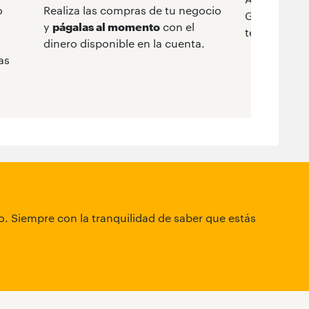
o
Realiza las compras de tu negocio
Google Pay 
y
págalas al momento
con el
teléfono co
dinero disponible en la cuenta.
as
io. Siempre con la tranquilidad de saber que estás