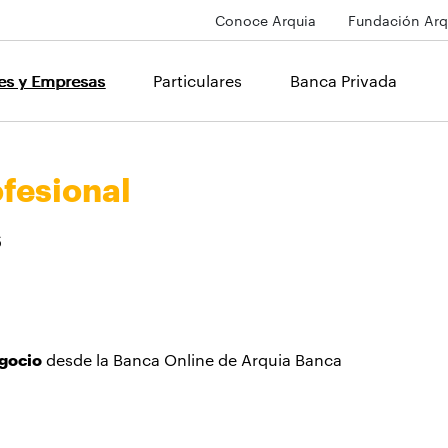
Conoce Arquia
Fundación Arq
les y Empresas
Particulares
Banca Privada
ébito Profesionales
ofesional
s
egocio
desde la Banca Online de Arquia Banca