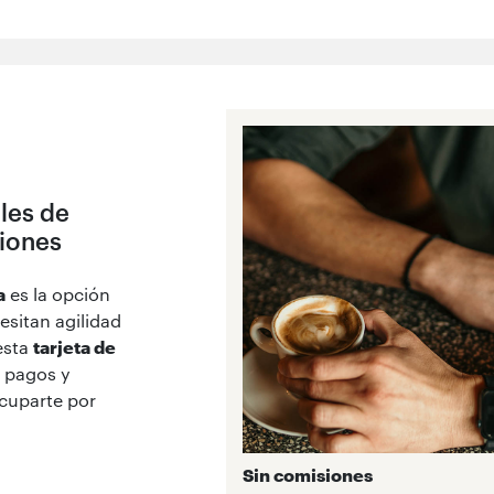
les de
iones
a
es la opción
sitan agilidad
esta
tarjeta de
r pagos y
ocuparte por
Sin comisiones