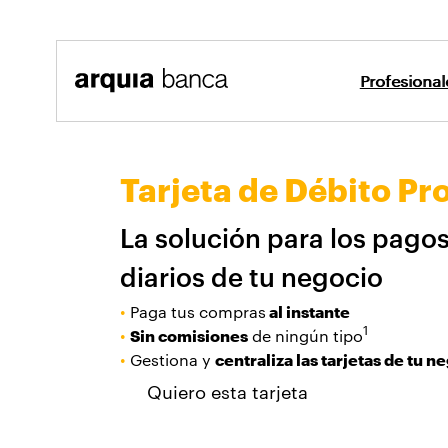
Saltar al contenido principal
Profesiona
Tarjeta D
Profesionales y Empresas
Tarjetas
Tarjeta de Débito Pr
La solución para los pago
diarios de tu negocio
•
Paga tus compras
al instante
1
•
Sin comisiones
de ningún tipo
•
Gestiona y
centraliza las tarjetas de tu n
Quiero esta tarjeta