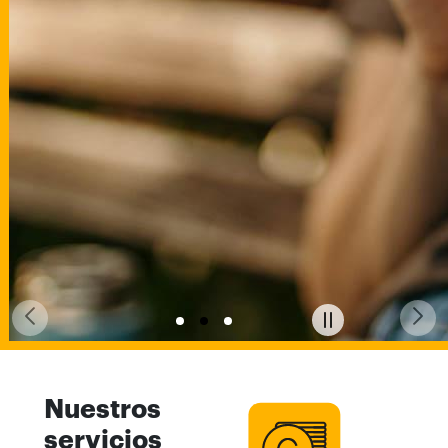
Previous
Nex
Stop slide rotat
Nuestros
servicios