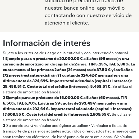
solicitud de préstamo a través de
nuestra banca online, app móvil o
contactando con nuestro servicio de
atención al cliente.
Información de interés
Sujeto a los criterios de riesgo de la entidad y con intervención notarial.
1 Ejemplo para un préstamo de 20.000,00 € a 8 años (96 meses) y una
carencia de amortización de capital de 2 años. TIN 5,25 %, TAE 5,38 %. La
cuota mensual los primeros 2 años (24 meses) es de 87,50 € y los 6 años
(72 meses) restantes existirán 71 cuotas de 324,42 € mensuales y una
última cuota de 324,69€. Importe total adeudado (capital + intereses):
25.458,51 €. Coste total del crédito (intereses): 5.458,51 €.
Se utiliza el
sistema de amortización francés.
2 Ejemplo para un préstamo de 15.000,00 € a 5 años (60 meses). TIN
6,50%, TAE 6,70%. Existirán 59 cuotas de 293,49 € mensuales y una
última cuota de 293,64 €. Importe total adeudado (capital + intereses):
17.609,55 €. Coste total del crédito (intereses): 2.609,55 €.
Se utiliza el
sistema de amortización francés.
3
Se considerará vehículos ecológicos aquellos: • Vehículos o flotas de
transporte de pasajeros actuales adquiridos o renovados hacia nuevos que
sean totalmente eléctricos, de hidrógeno o de cero emisiones. •Vehículos