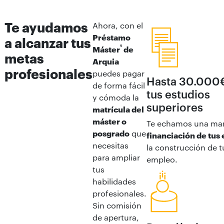
Te ayudamos
Ahora, con el
Préstamo
a alcanzar tus
¹
Máster
de
metas
Arquia
profesionales
puedes pagar
Hasta 30.000€
de forma fácil
tus estudios
y cómoda la
superiores
matrícula del
máster o
Te echamos una man
posgrado
que
financiación de tus 
necesitas
la construcción de t
para ampliar
empleo.
tus
habilidades
profesionales.
Sin comisión
de apertura,