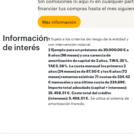
Sin comisiones ni aquí ni en cualquier par
financiar tus compras hasta el mes siguient
Más información
Información
1
Sujeto a los criterios de riesgo de la entidad y
con intervención notarial.
de interés
2
Ejemplo para un préstamo de 20.000,00 € a
8 años (96 meses) y una carencia de
amortización de capital de 2 años. TIN 5,25 %,
TAE 5,38 %. La cuota mensual los primeros 2
años (24 meses) es de 87,50 € y los 6 años (72
meses) restantes existirán 71 cuotas de 324,42
€ mensuales y una última cuota de 324,69€.
Importe total adeudado (capital + intereses):
25.458,51 €. Coste total del crédito
(intereses): 5.458,51 €.
Se utiliza el sistema de
amortización francés.