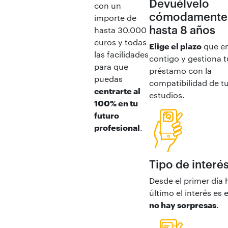
Devuélvelo
con un
cómodamente
importe de
hasta 8 años
hasta 30.000
euros y todas
Elige el plazo
que e
las facilidades
contigo y gestiona t
para que
préstamo con la
puedas
compatibilidad de t
centrarte al
estudios.
100% en tu
futuro
profesional
.
Tipo de interés
Desde el primer día 
último el interés es 
no hay sorpresas
.