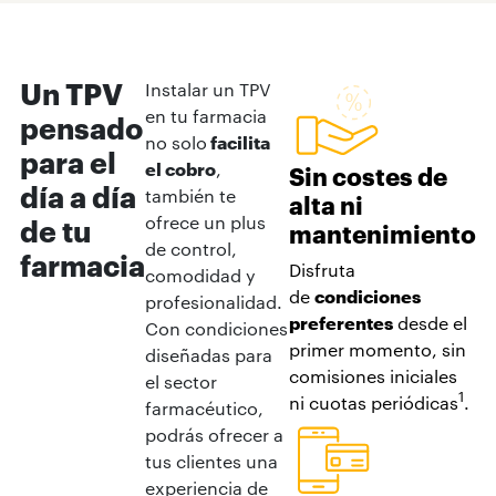
Un TPV
Instalar un TPV
en tu farmacia
pensado
no solo
facilita
para el
el cobro
,
Sin costes de
día a día
también te
alta ni
ofrece un plus
de tu
mantenimiento
de control,
farmacia
Disfruta
comodidad y
de
condiciones
profesionalidad.
preferentes
desde el
Con condiciones
primer momento, sin
diseñadas para
comisiones iniciales
el sector
1
ni cuotas periódicas
.
farmacéutico,
podrás ofrecer a
tus clientes una
experiencia de