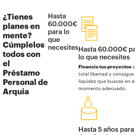
¿Tienes
Hasta
60.000€
planes en
para lo
mente?
que
Cúmplelos
necesites
Hasta 60.000€ p
todos con
lo que necesites
el
Financia tus proyectos
c
Préstamo
total libertad y consigue 
Personal de
liquidez que buscas en e
momento adecuado.
Arquia
Hasta 5 años para