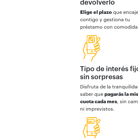
devolverlo
Elige el plazo
que encaj
contigo y gestiona tu
préstamo con comodida
Tipo de interés fij
sin sorpresas
Disfruta de la tranquilid
saber que
pagarás la mi
cuota cada mes
, sin ca
ni imprevistos.