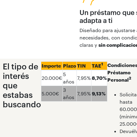
Un préstamo que 
adapta a ti
Diseñado para ajustarse 
necesidades, con condi
claras y
sin complicacio
El tipo de
1
Condiciones
Importe
Plazo
TIN
TAE
Préstamo
interés
5
20.000€
7,95%
8,70%
2
Personal
años
que
3
estabas
5.000€
7,95%
9,13%
Solicita
años
hasta
buscando
60.00
(mínim
25.000
Devuél