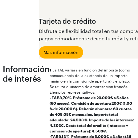
Tarjeta de crédito
Disfruta de flexibilidad total en tus comp
pagos cómodamente desde tu móvil y retir
Más información
Información
1
La TAE variará en función del importe (como
consecuencia de la existencia de un importe
de interés
mínimo en la comisión de apertura) y el plazo.
Se utiliza el sistema de amortización francés.
Ejemplos representativos:
•
TAE 8,70 %. Préstamo de 20.000€ a 5 años
(60 meses). Comisión de apertura 200€ (1,00
% de 20.000 €). Deberán abonarse 60 cuotas
de 405,05€ mensuales. Importe total
adeudado: 24.503 €. Importe de los intereses:
4.303€. Coste total del crédito (intereses +
comisión de apertura): 4.503€.
•
TAE 9,13 %
.
Préstamo de 5.000€ a 3 años (36