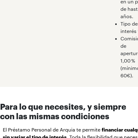
en un p
de hast
años.
Tipo de
interés 
Comisi
de
apertur
1,00 %
(mínim
60€).
Para lo que necesites, y siempre
con las mismas condiciones
El Préstamo Personal de Arquia te permite
financiar cualq
sin variar el tipo de interés
. Toda la flexibilidad que nece