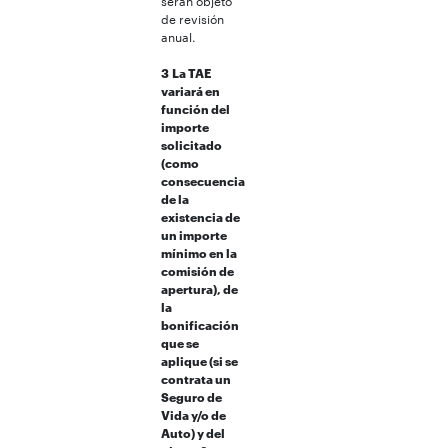
serán objeto
de revisión
anual.
3
La TAE
variará en
función del
importe
solicitado
(como
consecuencia
de la
existencia de
un importe
mínimo en la
comisión de
apertura), de
la
bonificación
que se
aplique (si se
contrata un
Seguro de
Vida y/o de
Auto) y del