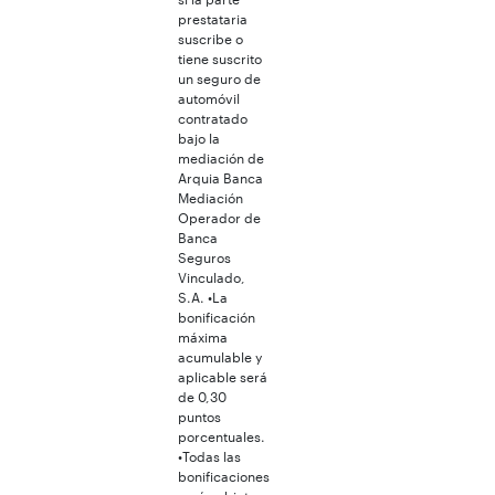
prestataria
suscribe o
tiene suscrito
un seguro de
automóvil
contratado
bajo la
mediación de
Arquia Banca
Mediación
Operador de
Banca
Seguros
Vinculado,
S.A. •La
bonificación
máxima
acumulable y
aplicable será
de 0,30
puntos
porcentuales.
•Todas las
bonificaciones