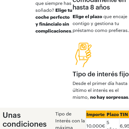
que siempre has
hasta 8 años
soñado?
Elige tu
Elige el plazo
que encaje
coche perfecto
contigo y gestiona tu
y fináncialo sin
préstamo como prefieras.
complicaciones
.
Tipo de interés fijo
Desde el primer día hasta 
último el interés es el
mismo,
no hay sorpresas
Unas
Tipo de
Importe
Plazo
TIN
Interés con la
condiciones
5
10.000€
6,9
máxima