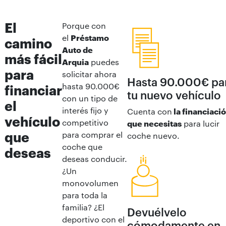
El
Porque con
el
Préstamo
camino
Auto de
más fácil
Arquia
puedes
para
solicitar ahora
Hasta 90.000€ pa
hasta 90.000€
financiar
tu nuevo vehículo
con un tipo de
el
interés fijo y
Cuenta con
la financiaci
vehículo
competitivo
que necesitas
para lucir
que
para comprar el
coche nuevo.
coche que
deseas
deseas conducir.
¿Un
monovolumen
para toda la
familia? ¿El
Devuélvelo
deportivo con el
cómodamente en