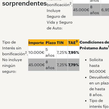
años
sorprendentes
2
bonificación
.
8
45.000€
6,9
Incluye
años
Seguro de
Vida y Seguro
de Auto:
3
Tipo de
Condiciones de
Importe
Plazo
TIN
TAE
Interés sin
Préstamo Auto
5
10.000€
7,25%
7,95%
2
bonificación
.
años
No incluye
Solicita
8
45.000€
7,25%
7,79%
ningún
hasta
años
seguro:
90.000€
Devuélvel
en un plaz
de hasta
8 años.
Tipo de
interés fijo