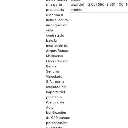
si la parte
total del
2.051,65€
3.561,40€
1
prestataria
crédito
suscribe o
tiene suscrito
un seguro de
vida
contratado
bajo la
mediación de
Arquia Banca
Mediación
Operador de
Banca
Seguros
Vinculado,
S.A., por la
totalidad del
importe del
préstamo.
•Seguro de
Auto,
bonificación
de 0,10 puntos
porcentuales
si la parte