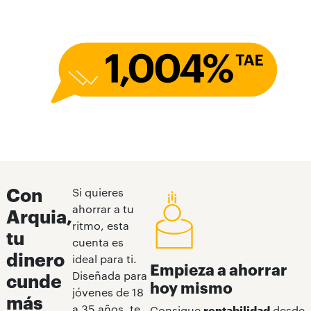
Con
Si quieres
ahorrar a tu
Arquia,
ritmo, esta
tu
cuenta es
dinero
ideal para ti.
Empieza a ahorrar
Diseñada para
cunde
hoy mismo
jóvenes de 18
más
a 35 años, te
Consigue
rentabilidad
desde