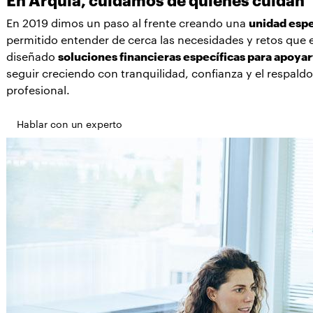
En Arquia, cuidamos de quienes cuidan
En 2019 dimos un paso al frente creando una
unidad espe
permitido entender de cerca las necesidades y retos que 
3. Aprobación
diseñado
soluciones financieras específicas para apoyar
seguir creciendo con tranquilidad, confianza y el respa
Una vez aprobada, recibirás un aviso
profesional.
para realizar la firma del contrato.
Hablar con un experto
4. Ingreso
En breve, dispondrás del importe
solicitado en tu cuenta Arquia.