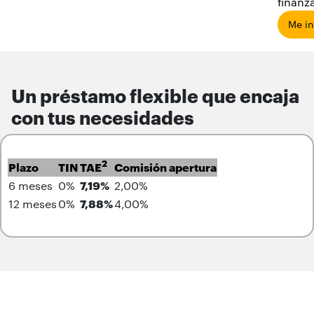
finanz
Me in
Un préstamo flexible que encaja
con tus necesidades
2
Plazo
TIN
TAE
Comisión apertura
6 meses
0%
7,19%
2,00%
12 meses
0%
7,88%
4,00%