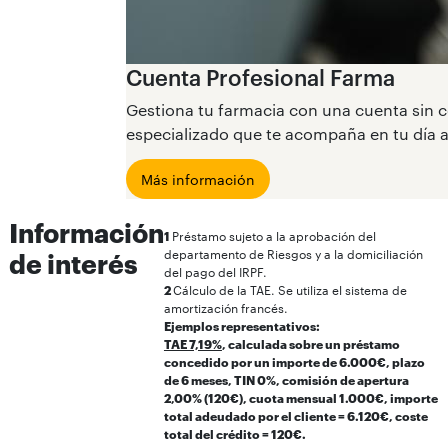
Cuenta Profesional Farma
Gestiona tu farmacia con una cuenta sin co
especializado que te acompaña en tu día a
Más información
Información
1
Préstamo sujeto a la aprobación del
departamento de Riesgos y a la domiciliación
de interés
del pago del IRPF.
2
Cálculo de la TAE. Se utiliza el sistema de
amortización francés.
Ejemplos representativos:
TAE 7,19%
, calculada sobre un préstamo
concedido por un importe de 6.000€, plazo
de 6 meses, TIN 0%, comisión de apertura
2,00% (120€), cuota mensual 1.000€, importe
total adeudado por el cliente = 6.120€, coste
total del crédito = 120€.