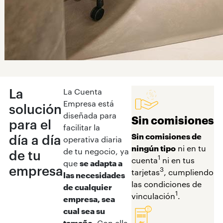
La
La Cuenta
Empresa está
solución
diseñada para
Sin comisiones
para el
facilitar la
Sin comisiones de
día a día
operativa diaria
ningún tipo
ni en tu
de tu negocio, ya
de tu
1
cuenta
ni en tus
que
se adapta a
empresa
3
tarjetas
, cumpliendo
las necesidades
las condiciones de
de cualquier
1
vinculación
.
empresa, sea
cual sea su
tamaño
. Con ella,