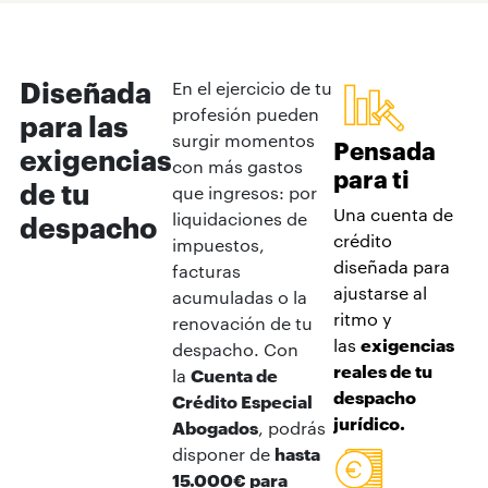
Diseñada
En el ejercicio de tu
profesión pueden
para las
surgir momentos
Pensada
exigencias
con más gastos
para ti
de tu
que ingresos: por
Una cuenta de
liquidaciones de
despacho
crédito
impuestos,
diseñada para
facturas
ajustarse al
acumuladas o la
ritmo y
renovación de tu
las
exigencias
despacho. Con
reales de tu
la
Cuenta de
despacho
Crédito Especial
jurídico.
Abogados
, podrás
disponer de
hasta
15.000€ para