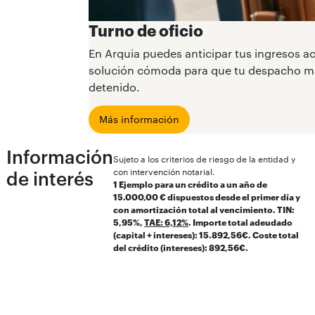
Turno de oficio
En Arquia puedes anticipar tus ingresos ac
solución cómoda para que tu despacho mante
detenido.
Más información
Información
Sujeto a los criterios de riesgo de la entidad y
con intervención notarial.
de interés
1 Ejemplo para un crédito a un año de
15.000,00 € dispuestos desde el primer día y
con amortización total al vencimiento. TIN:
5,95%,
TAE: 6,12%
. Importe total adeudado
(capital + intereses): 15.892,56€. Coste total
del crédito (intereses): 892,56€.