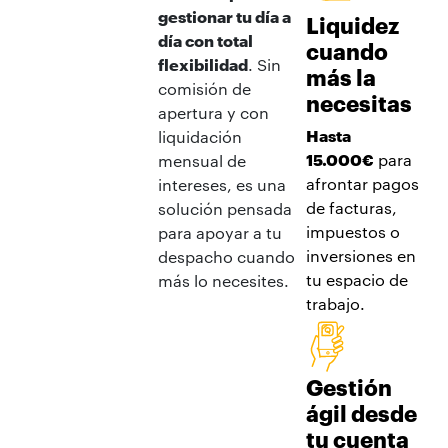
gestionar tu día a
Liquidez
día con total
cuando
flexibilidad
. Sin
más la
comisión de
necesitas
apertura y con
Hasta
liquidación
15.000€
para
mensual de
afrontar pagos
intereses, es una
de facturas,
solución pensada
impuestos o
para apoyar a tu
inversiones en
despacho cuando
tu espacio de
más lo necesites.
trabajo.
Gestión
ágil desde
tu cuenta