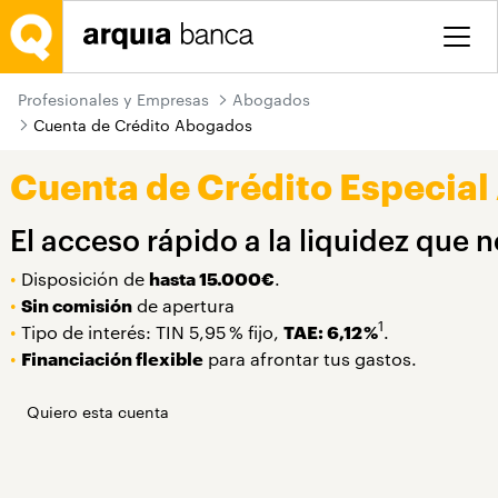
Saltar al contenido principal
Profesionales y Empresas
Abogados
Cuenta de Crédito Abogados
Cuenta de Crédito Especia
El acceso rápido a la liquidez que 
•
Disposición de
hasta 15.000€
.
•
Sin comisión
de apertura
1
•
Tipo de interés: TIN 5,95 % fijo,
TAE: 6,12 %
.
•
Financiación flexible
para afrontar tus gastos.
Quiero esta cuenta