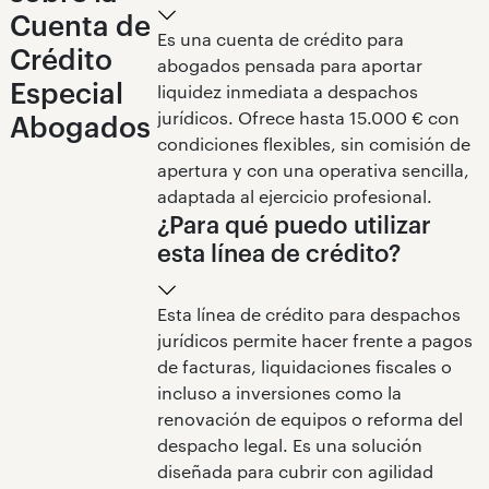
Cuenta de
Es una cuenta de crédito para
Crédito
4. Ingreso
abogados pensada para aportar
Especial
liquidez inmediata a despachos
En breve, dispondrás del importe solicitado en tu
jurídicos. Ofrece hasta 15.000 € con
cuenta Arquia.
Abogados
condiciones flexibles, sin comisión de
apertura y con una operativa sencilla,
adaptada al ejercicio profesional.
¿Para qué puedo utilizar
esta línea de crédito?
Esta línea de crédito para despachos
jurídicos permite hacer frente a pagos
de facturas, liquidaciones fiscales o
incluso a inversiones como la
renovación de equipos o reforma del
despacho legal. Es una solución
diseñada para cubrir con agilidad