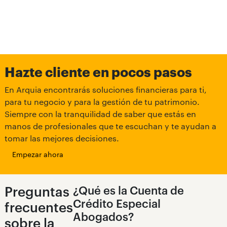
Un equipo especializado valorará tu solicitud.
Hazte cliente en pocos pasos
En Arquia encontrarás soluciones financieras para ti,
para tu negocio y para la gestión de tu patrimonio.
Siempre con la tranquilidad de saber que estás en
3. Aprobación
manos de profesionales que te escuchan y te ayudan a
tomar las mejores decisiones.
Una vez aprobada, recibirás un aviso para realizar
la firma del contrato ante notario.
Empezar ahora
Preguntas
¿Qué es la Cuenta de
Crédito Especial
frecuentes
Abogados?
sobre la