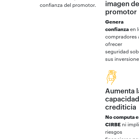
imagen de
confianza del promotor.
promotor
Genera
confianza
en l
compradores 
ofrecer
seguridad sob
sus inversione
Aumenta l
capacida
crediticia
No computa e
CIRBE
ni impl
riesgos