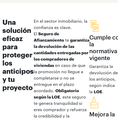
Una
En el sector inmobiliario, la
confianza es clave.
solución
El
Seguro de
Cumple c
eficaz
Afianzamiento
te
garantiza
la
para
la devolución de las
normativa
cantidades entregadas por
proteger
vigente
los compradores de
los
viviendas
en caso de que
Garantiza la
anticipos
la promoción no llegue a
devolución de
y tu
completarse o no se
los anticipos,
entregue en el plazo
según indica
proyecto
acordado.
Obligatorio
la
LOE
.
según la LOE
, este seguro
te genera tranquilidad si
eres comprador y refuerza
Mejora la
la credibilidad y la