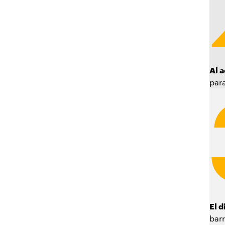
Al 
para
El d
bar