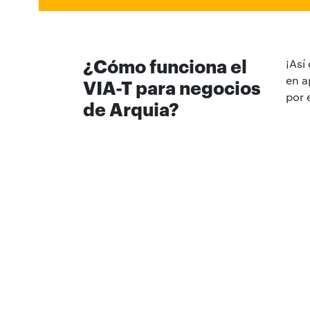
¿Cómo funciona el
¡Así
en a
VIA-T para negocios
por 
de Arquia?