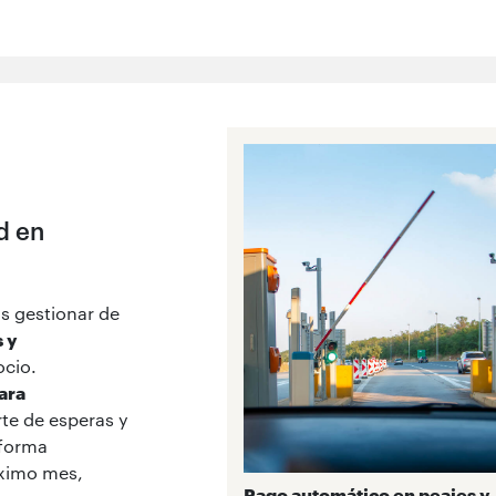
d en
ás gestionar de
 y
ocio.
ara
rte de esperas y
 forma
óximo mes,
Pago automático en peajes y