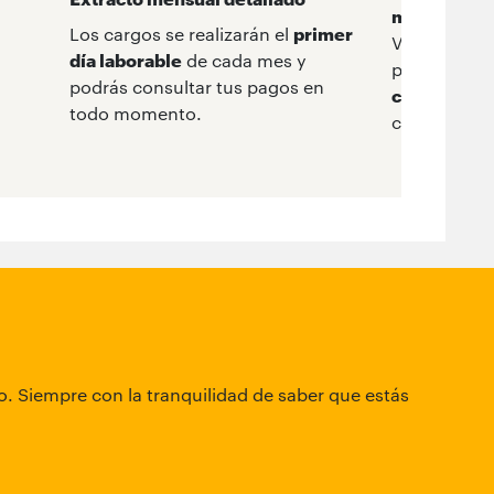
móvil
Los cargos se realizarán el
primer
Vincula el V
día laborable
de cada mes y
para
superv
podrás consultar tus pagos en
cargos
de t
todo momento.
cómoda y s
io. Siempre con la tranquilidad de saber que estás