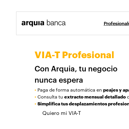
Saltar al contenido principal
Profesiona
VIA-T Profesiona
Profesionales y Empresas
Tarjetas
VIA-T Profesional
Con Arquia, tu negocio
nunca espera
•
Paga de forma automática en
peajes y a
•
Consulta tu
extracto mensual detallado
d
•
Simplifica tus desplazamientos profesio
Quiero mi VIA-T