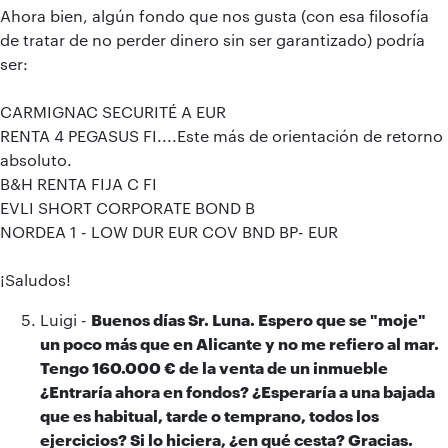
Ahora bien, algún fondo que nos gusta (con esa filosofía
de tratar de no perder dinero sin ser garantizado) podría
ser:
CARMIGNAC SECURITÉ A EUR
RENTA 4 PEGASUS FI....Este más de orientación de retorno
absoluto.
B&H RENTA FIJA C FI
EVLI SHORT CORPORATE BOND B
NORDEA 1 - LOW DUR EUR COV BND BP- EUR
¡Saludos!
Luigi -
Buenos días Sr. Luna. Espero que se "moje"
un poco más que en Alicante y no me refiero al mar.
Tengo 160.000 € de la venta de un inmueble
¿Entraría ahora en fondos? ¿Esperaría a una bajada
que es habitual, tarde o temprano, todos los
ejercicios? Si lo hiciera, ¿en qué cesta? Gracias.