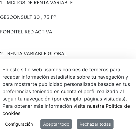
1.- MIXTOS DE RENTA VARIABLE
GESCONSULT 30 , 75 PP
FONDITEL RED ACTIVA
2.- RENTA VARIABLE GLOBAL
BK VARIABLE INTERNACIONAL
En este sitio web usamos cookies de terceros para
recabar información estadística sobre tu navegación y
NB CRECIMIENTO
para mostrarte publicidad personalizada basada en tus
preferencias teniendo en cuenta el perfil realizado al
FONDOMUTUA RENTA VARIABLE GLOBAL
seguir tu navegación (por ejemplo, páginas visitadas).
Para obtener más información
visita nuestra Política de
MERCHBANC GLOBAL
cookies
Configuración
Aceptar todo
Rechazar todas
Gracias y saludos.