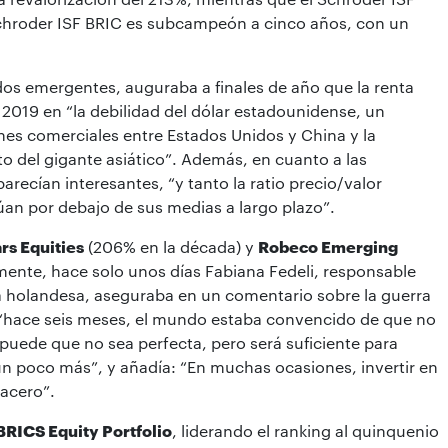
Schroder ISF BRIC es subcampeón a cinco años, con un
os emergentes, auguraba a finales de año que la renta
 2019 en “la debilidad del dólar estadounidense, un
nes comerciales entre Estados Unidos y China y la
o del gigante asiático”. Además, en cuanto a las
arecían interesantes, “y tanto la ratio precio/valor
túan por debajo de sus medias a largo plazo”.
rs Equities
(206% en la década) y
Robeco Emerging
mente, hace solo unos días Fabiana Fedeli, responsable
a holandesa, aseguraba en un comentario sobre la guerra
 “hace seis meses, el mundo estaba convencido de que no
 puede que no sea perfecta, pero será suficiente para
un poco más”, y añadía: “En muchas ocasiones, invertir en
acero”.
BRICS Equity Portfolio
, liderando el ranking al quinquenio