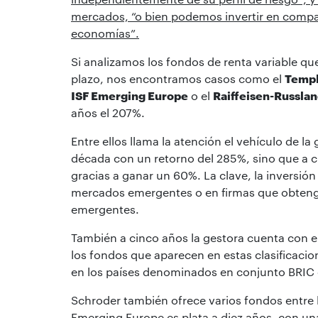
mercados, “o bien podemos invertir en compa
economías”.
Si analizamos los fondos de renta variable q
plazo, nos encontramos casos como el
Templ
ISF Emerging Europe
o el
Raiffeisen-Russla
años el 207%.
Entre ellos llama la atención el vehículo de la
década con un retorno del 285%, sino que a c
gracias a ganar un 60%. La clave, la inversi
mercados emergentes o en firmas que obteng
emergentes.
También a cinco años la gestora cuenta con e
los fondos que aparecen en estas clasificacion
en los países denominados en conjunto BRIC o
Schroder también ofrece varios fondos entre 
Emerging Europe es plata a diez años, con una