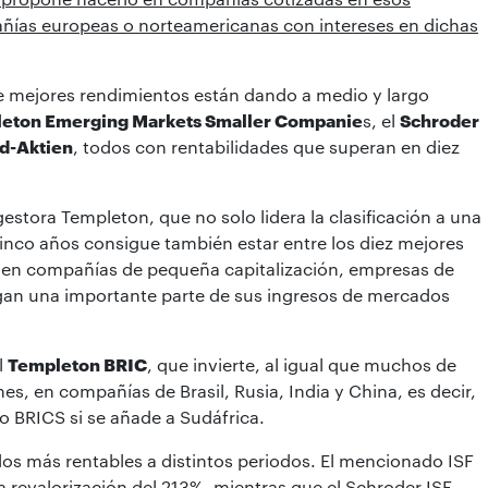
ñías europeas o norteamericanas con intereses en dichas
ue mejores rendimientos están dando a medio y largo
eton Emerging Markets Smaller Companie
s, el
Schroder
nd-Aktien
, todos con rentabilidades que superan en diez
 gestora Templeton, que no solo lidera la clasificación a una
inco años consigue también estar entre los diez mejores
ón en compañías de pequeña capitalización, empresas de
an una importante parte de sus ingresos de mercados
l
Templeton BRIC
, que invierte, al igual que muchos de
es, en compañías de Brasil, Rusia, India y China, es decir,
 BRICS si se añade a Sudáfrica.
los más rentables a distintos periodos. El mencionado ISF
 revalorización del 213%, mientras que el Schroder ISF