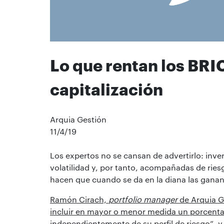
Lo que rentan los BRI
capitalización
Arquia Gestión
11/4/19
Los expertos no se cansan de advertirlo: inve
volatilidad y, por tanto, acompañadas de ries
hacen que cuando se da en la diana las ganan
Ramón Cirach,
portfolio manager
de Arquia Ge
incluir en mayor o menor medida un porcenta
independientemente de su perfil de riesgo”, 