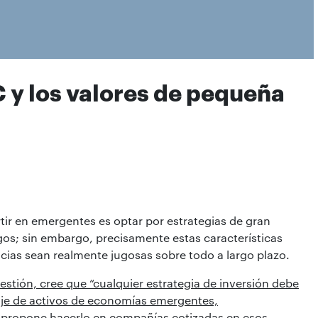
C y los valores de pequeña
rtir en emergentes es optar por estrategias de gran
gos; sin embargo, precisamente estas características
cias sean realmente jugosas sobre todo a largo plazo.
stión, cree que “cualquier estrategia de inversión debe
je de activos de economías emergentes,
y propone hacerlo en compañías cotizadas en esos