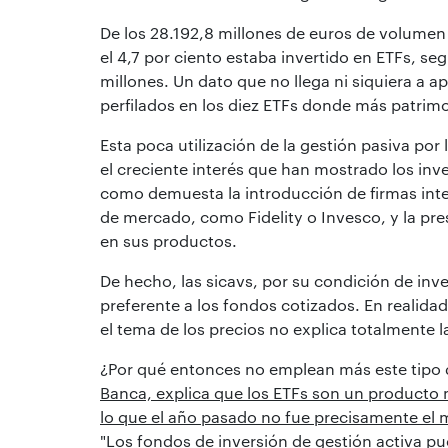
De los 28.192,8 millones de euros de volumen
el 4,7 por ciento estaba invertido en ETFs, seg
millones. Un dato que no llega ni siquiera a a
perfilados en los diez ETFs donde más patrim
Esta poca utilización de la gestión pasiva por
el creciente interés que han mostrado los inve
como demuesta la introducción de firmas int
de mercado, como Fidelity o Invesco, y la pr
en sus productos.
De hecho, las sicavs, por su condición de inv
preferente a los fondos cotizados. En realidad
el tema de los precios no explica totalmente l
¿Por qué entonces no emplean más este tipo
Banca, explica que los ETFs son un producto 
lo que el año pasado no fue precisamente el 
"Los fondos de inversión de gestión activa pu