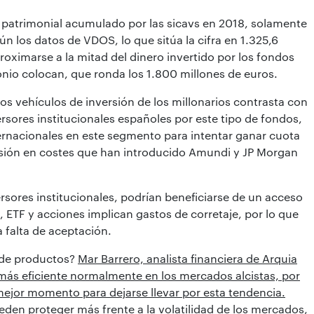
 patrimonial acumulado por las sicavs en 2018, solamente
ún los datos de VDOS, lo que sitúa la cifra en 1.325,6
proximarse a la mitad del dinero invertido por los fondos
onio colocan, que ronda los 1.800 millones de euros.
 los vehículos de inversión de los millonarios contrasta con
rsores institucionales españoles por este tipo de fondos,
ernacionales en este segmento para intentar ganar cuota
esión en costes que han introducido Amundi y JP Morgan
ersores institucionales, podrían beneficiarse de un acceso
, ETF y acciones implican gastos de corretaje, por lo que
a falta de aceptación.
 de productos?
Mar Barrero, analista financiera de Arquia
más eficiente normalmente en los mercados alcistas, por
mejor momento para dejarse llevar por esta tendencia.
eden proteger más frente a la volatilidad de los mercados,