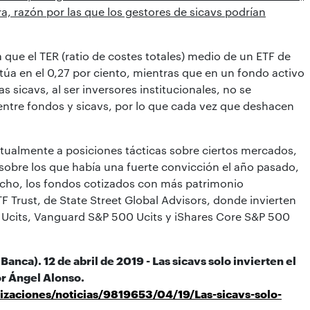
a, razón por las que los gestores de sicavs podrían
que el TER (ratio de costes totales) medio de un ETF de
úa en el 0,27 por ciento, mientras que en un fondo activo
as sicavs, al ser inversores institucionales, no se
entre fondos y sicavs, por lo que cada vez que deshacen
itualmente a posiciones tácticas sobre ciertos mercados,
sobre los que había una fuerte convicción el año pasado,
echo, los fondos cotizados con más patrimonio
 Trust, de State Street Global Advisors, donde invierten
Ucits, Vanguard S&P 500 Ucits y iShares Core S&P 500
Banca). 12 de abril de 2019 -
Las sicavs solo invierten el
r Ángel Alonso.
zaciones/noticias/9819653/04/19/Las-sicavs-solo-