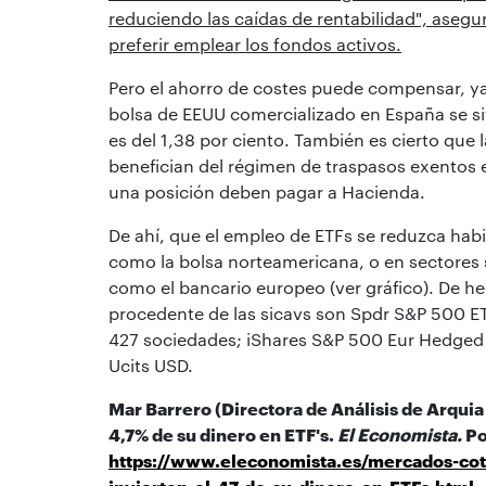
reduciendo las caídas de rentabilidad", asegur
preferir emplear los fondos activos.
Pero el ahorro de costes puede compensar, ya 
bolsa de EEUU comercializado en España se sit
es del 1,38 por ciento. También es cierto que l
benefician del régimen de traspasos exentos 
una posición deben pagar a Hacienda.
De ahí, que el empleo de ETFs se reduzca hab
como la bolsa norteamericana, o en sectores 
como el bancario europeo (ver gráfico). De h
procedente de las sicavs son Spdr S&P 500 ETF
427 sociedades; iShares S&P 500 Eur Hedged 
Ucits USD.
Mar Barrero (Directora de Análisis
de Arquia 
4,7% de su dinero en ETF's.
El Economista
.
Po
https://www.eleconomista.es/mercados-coti