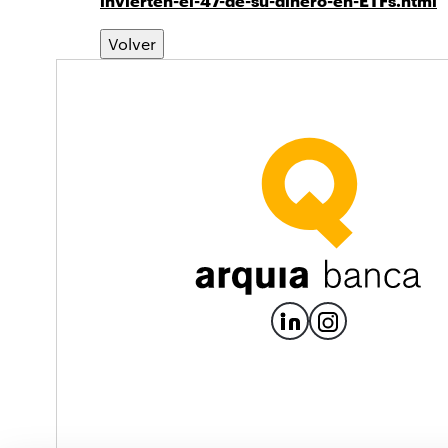
invierten-el-47-de-su-dinero-en-ETFs.html
Volver