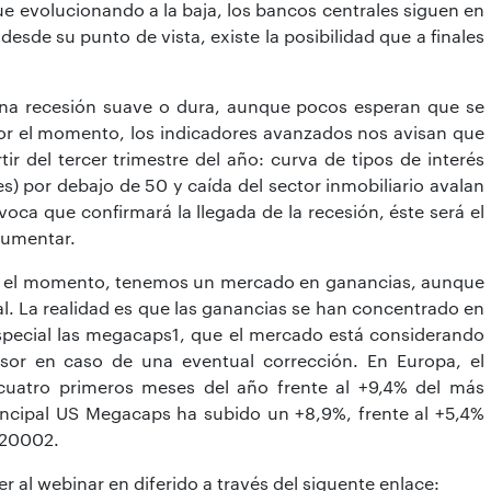
ue evolucionando a la baja, los bancos centrales siguen en
desde su punto de vista, existe la posibilidad que a finales
á una recesión suave o dura, aunque pocos esperan que se
 Por el momento, los indicadores avanzados nos avisan que
tir del tercer trimestre del año: curva de tipos de interés
) por debajo de 50 y caída del sector inmobiliario avalan
ívoca que confirmará la llegada de la recesión, éste será el
aumentar.
or el momento, tenemos un mercado en ganancias, aunque
. La realidad es que las ganancias se han concentrado en
special las megacaps1, que el mercado está considerando
sor en caso de una eventual corrección. En Europa, el
cuatro primeros meses del año frente al +9,4% del más
rincipal US Megacaps ha subido un +8,9%, frente al +5,4%
 20002.
er al webinar en diferido a través del siguente enlace: