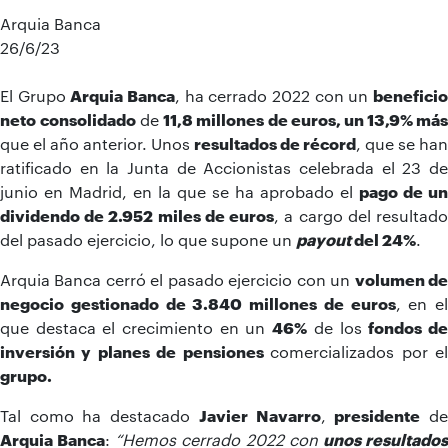
Arquia Banca
26/6/23
El Grupo
Arquia Banca
, ha cerrado 2022 con un
benefici
neto
consolidado
de
11,8 millones
de euros, un 13,9% má
que el año anterior. Unos
resultados de récord
, que se han
ratificado en la Junta de Accionistas celebrada el 23 de
junio en Madrid, en la que se ha aprobado el
pago de un
dividendo
de 2.952 miles de euros
, a cargo del resultad
del pasado ejercicio, lo que supone un
payout
del 24%
.
Arquia Banca cerró el pasado ejercicio con un
volumen d
negocio gestionado de
3.840 millones de euros
, en el
que destaca el crecimiento en un
46%
de los
fondos d
inversión y planes de pensiones
comercializados por e
grupo
.
Tal como ha destacado
Javier Navarro
,
presidente
d
Arquia Banca
:
“Hemos cerrado 2022 con
unos resultado