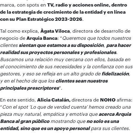
marca, con spots en
TV, radio y acciones online,
dentro
de la estrategia de crecimiento de la entidad y en línea
con su
Plan Estratégico 2023-2026
.
Tal como explica,
Àgata Viloca
, directora de desarrollo de
negocio de
Arquia Banca
: “
Q
ueremos que todos
nuestros
clientes
sientan que estamos a su disposición
,
para hacer
realidad sus proyectos
personales y profesionales
.
Buscamos
una relación muy cercana con
ellos
, basada en
el conocimiento de sus necesidades y la confianza
con sus
gestores, y eso
se refleja en un alto grado de
fidelización
,
y en el hecho de que los
clientes sean nuestros
principales prescriptores
”.
En este sentido,
Alicia Catalán,
directora de
NOHO
afirma:
“
Con el spot ‘Lo que de verdad cuenta’
hemos creado
una
pieza muy natural,
empática y emotiva
que
acerca Arquia
Banca al gran público
mostrando que
no solo es un
a
entidad
, sino que es un apoyo personal
para sus clientes.