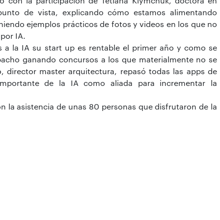
ó con la participación de Tetiana Klymchuk, doctora en
punto de vista, explicando cómo estamos alimentando
iendo ejemplos prácticos de fotos y videos en los que no
 por IA.
 a la IA su start up es rentable el primer año y como se
espacho ganando concursos a los que materialmente no se
, director master arquitectura, repasó todas las apps de
a importante de la IA como aliada para incrementar la
on la asistencia de unas 80 personas que disfrutaron de la