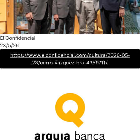
El Confidencial
23/5/26
https://www.elconfidencial.com/cultura/2026-05-
23/curro-vazquez-bra_4359711/