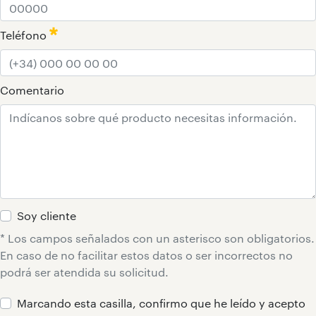
:
0
/ 280
Teléfono
:
0
/ 280
Comentario
:
0
/ 65000
Soy cliente
* Los campos señalados con un asterisco son obligatorios.
En caso de no facilitar estos datos o ser incorrectos no
podrá ser atendida su solicitud.
Marcando esta casilla, confirmo que he leído y acepto