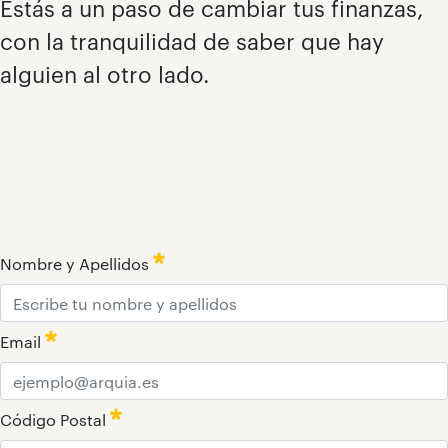
Estás a un paso de cambiar tus finanzas,
con la tranquilidad de saber que hay
alguien al otro lado.
Nombre y Apellidos
:
0
/ 280
Email
:
0
/ 280
Código Postal