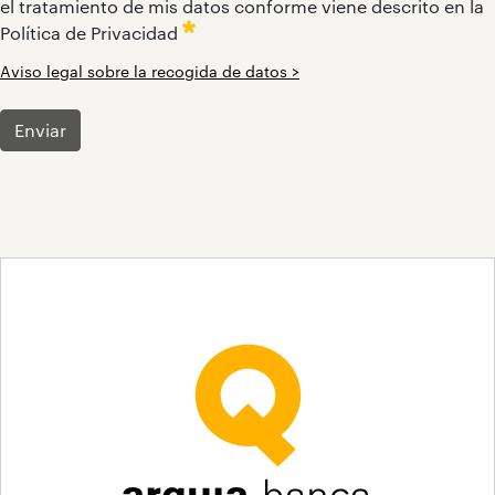
el tratamiento de mis datos conforme viene descrito en la
Política de Privacidad
Aviso legal sobre la recogida de datos >
:
:
:
:
0
0
0
0
/ 280
/ 280
/ 280
/ 65000
Enviar