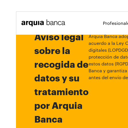
Saltar al contenido principal
Profesiona
Aviso legal
Arquia Banca adopt
acuerdo a la Ley 
sobre la
digitales (LOPDGDD
protección de dato
recogida de
estos datos (RGPD)
Banca y garantiza 
datos y su
antes del envío de
tratamiento
por Arquia
Banca