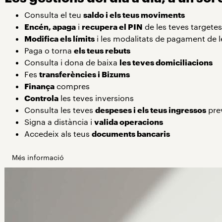
Consulta el teu
saldo i els teus moviments
Encén, apaga
i
recupera el PIN
de les teves targetes
Modifica els límits
i les modalitats de pagament de l
Paga o torna
els teus rebuts
Consulta i dona de baixa
les teves domiciliacions
Fes
transferències i Bizums
Finança
compres
Controla
les teves inversions
Consulta les teves
despeses i els teus ingressos
pre
Signa a distància i
valida operacions
Accedeix als teus
documents bancaris
Més informació