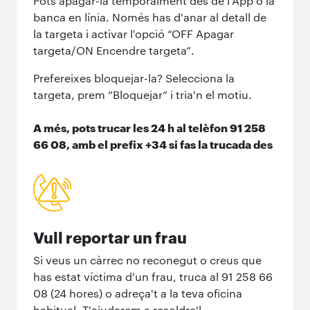
Pots apagar-la temporalment des de l'App o la
banca en línia. Només has d'anar al detall de
la targeta i activar l'opció “OFF Apagar
targeta/ON Encendre targeta”.
Prefereixes bloquejar-la? Selecciona la
targeta, prem “Bloquejar” i tria'n el motiu.
A més, pots trucar les 24 h al telèfon 91 258
66 08, amb el prefix +34 si fas la trucada des
de fora del territori nacional.
Vull reportar un frau
Si veus un càrrec no reconegut o creus que
has estat víctima d'un frau, truca al 91 258 66
08 (24 hores) o adreça't a la teva oficina
habitual. T'ajudarem a resoldre'l.