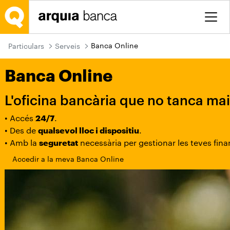
Salta al contingut principal
Banca Online
Particulars
Serveis
Banca Online
L'oficina bancària que no tanca ma
• Accés
24/7
.
• Des de
qualsevol lloc i dispositiu
.
• Amb la
seguretat
necessària per gestionar les teves fina
Accedir a la meva Banca Online