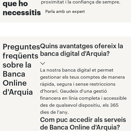
que ho
proximitat i la confiança de sempre.
necessitis
Parla amb un expert
Preguntes
Quins avantatges ofereix la
banca digital d'Arquia?
freqüents
sobre la
La nostra banca digital et permet
Banca
gestionar els teus comptes de manera
Online
ràpida, segura i sense restriccions
d'Arquia
d'horari. Gaudeix d'una gestió
financera en línia completa i accessible
des de qualsevol dispositiu, els 365
dies de l'any.
Com puc accedir als serveis
de Banca Online d'Arquia?