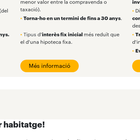
menor valor entre la compravenda o
inv
taxació).
(del
•
D
•
Torna-ho en un termini de fins a 30 anys
.
co
des
anys.
•
Tipus
d'
interès fix inicial
més reduït que
•
Tr
el d'una hipoteca fixa.
d'i
•
E
Més informació
r habitatge!