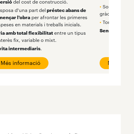
ersió
del cost de construcció.
•
Sol·licita fins 
isposa d'una part
del
préstec abans de
gràcies a les lí
mençar l'obra
per afrontar les primeres
•
Torna-ho en u
peses en materials i treballs inicials.
Sense comissió
ia amb total flexibilitat
entre un tipus
nterès fix, variable o mixt.
vita intermediaris
.
Més informació
Més infor