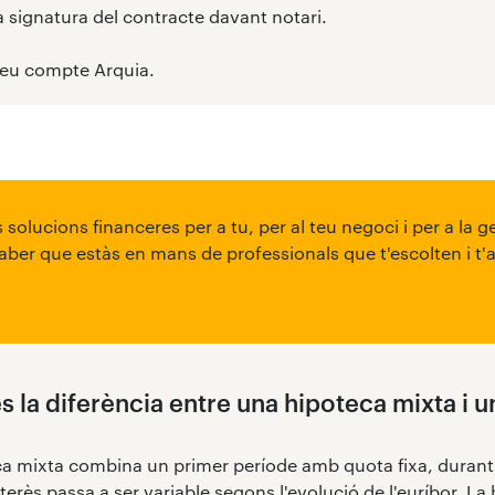
a signatura del contracte davant notari.
l teu compte Arquia.
 solucions financeres per a tu, per al teu negoci i per a la 
 saber que estàs en mans de professionals que t'escolten i t'
s la diferència entre una hipoteca mixta i u
a mixta combina un primer període amb quota fixa, durant 
nterès passa a ser variable segons l'evolució de l'euríbor. La