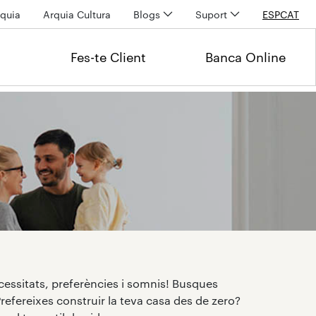
quia
Arquia Cultura
Blogs
Suport
ESP
CAT
Fes-te Client
Banca Online
essitats, preferències i somnis! Busques
Prefereixes construir la teva casa des de zero?