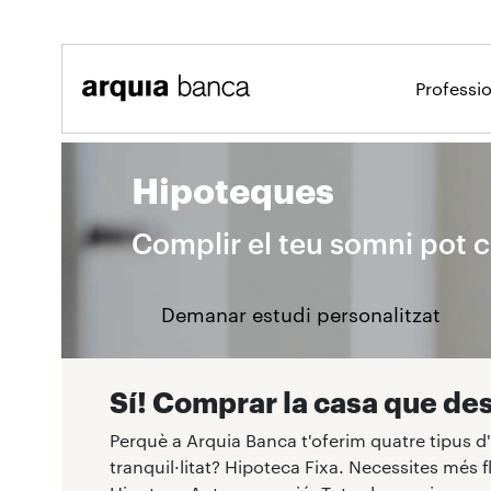
Salta al contingut principal
Professi
Hipoteques
Particulars
Hipoteques
Complir el teu somni pot 
Demanar estudi personalitzat
Sí! Comprar la casa que des
Perquè a Arquia Banca t'oferim quatre tipus d
tranquil·litat? Hipoteca Fixa. Necessites més f