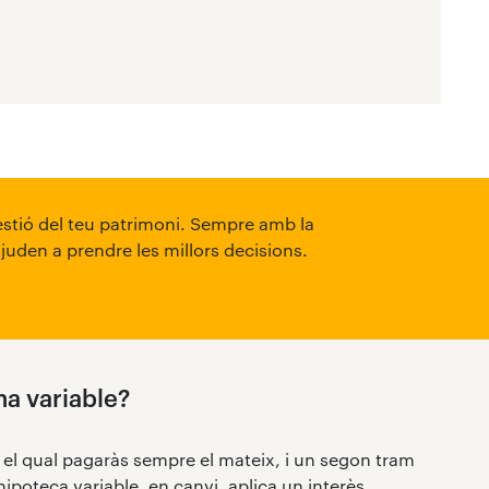
gestió del teu patrimoni. Sempre amb la
ajuden a prendre les millors decisions.
na variable?
el qual pagaràs sempre el mateix, i un segon tram
 hipoteca variable, en canvi, aplica un interès