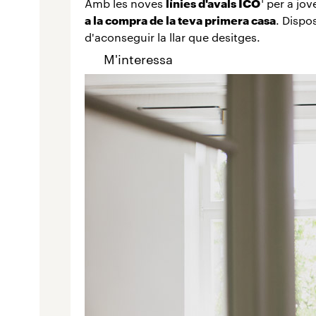
Amb les noves
línies d'avals ICO
per a jov
a la compra de la teva primera casa
. Dispo
d'aconseguir la llar que desitges.
M'interessa