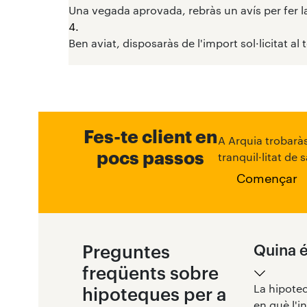
Una vegada aprovada, rebràs un avís per fer l
4.
Ben aviat, disposaràs de l'import sol·licitat a
Fes-te client en
A Arquia trobaràs
pocs passos
tranquil·litat de
Començar
Preguntes
Quina é
freqüents sobre
La hipotec
hipoteques per a
en què l'i