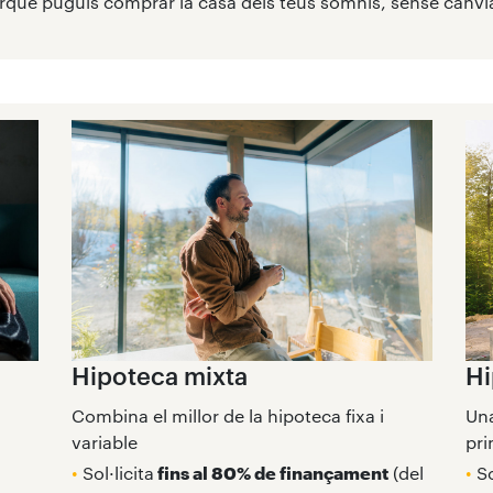
uè puguis comprar la casa dels teus somnis, sense canviar 
Hipoteca mixta
Hi
Combina el millor de la hipoteca fixa i
Una
variable
pri
•
Sol·licita
fins al 80% de finançament
(del
•
So