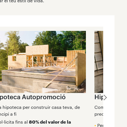
el teu estil de vida.
poteca Autopromoció
Hipoteca j
 hipoteca per construir casa teva, de
Comença a cons
ncipi a fi
preocupacions 
l·licita fins al
80% del valor de la
•
Per a
menors 