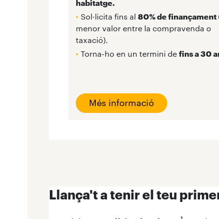
habitatge.
•
Sol·licita fins al
80% de finançament
menor valor entre la compravenda o
taxació).
•
Torna-ho en un termini de
fins a 30 
Més informació
Llança't a tenir el teu prime
1