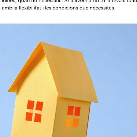
oficines, quan ho necessitis. Analitzem amb tu la teva situac
amb la flexibilitat i les condicions que necessites.