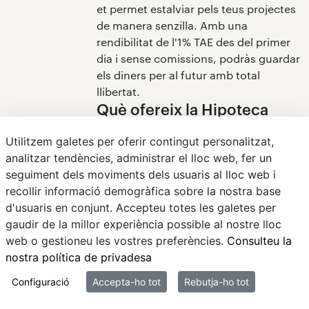
et permet estalviar pels teus projectes
de manera senzilla. Amb una
rendibilitat de l'1% TAE des del primer
dia i sense comissions, podràs guardar
els diners per al futur amb total
llibertat.
Què ofereix la Hipoteca
Jove d'Arquia?
Utilitzem galetes per oferir contingut personalitzat,
analitzar tendències, administrar el lloc web, fer un
La Hipoteca Jove t'ajuda a finançar fins
seguiment dels moviments dels usuaris al lloc web i
al 100% del teu primer habitatge3, amb
recollir informació demogràfica sobre la nostra base
condicions adaptades a la teva
d'usuaris en conjunt. Accepteu totes les galetes per
situació. Si ets menor de 36 anys, pots
gaudir de la millor experiència possible al nostre lloc
beneficiar-te d'ajudes ICO, cosa que
web o gestioneu les vostres preferències.
Consulteu la
facilita l'accés a casa teva sense
nostra política de privadesa
complicacions.
Arquia ofereix solucions de
Configuració
Accepta-ho tot
Rebutja-ho tot
finançament per als estudis?