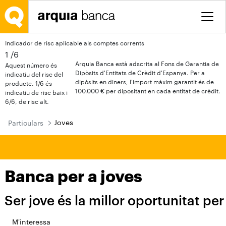
Salta al contingut principal
Indicador de risc aplicable als comptes corrents
1
/6
Arquia Banca està adscrita al Fons de Garantia de
Aquest número és
Dipòsits d'Entitats de Crèdit d'Espanya. Per a
indicatiu del risc del
dipòsits en diners, l'import màxim garantit és de
producte. 1/6 és
100.000 € per dipositant en cada entitat de crèdit.
indicatiu de risc baix i
6/6, de risc alt.
Joves
Particulars
Banca per a joves
Ser jove és la millor oportunitat per
M'interessa