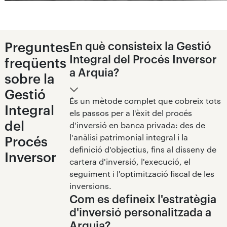
Preguntes
En què consisteix la Gestió
Integral del Procés Inversor
freqüents
a Arquia?
sobre la
Gestió
És un mètode complet que cobreix tots
Integral
els passos per a l'èxit del procés
del
d'inversió en banca privada: des de
l'anàlisi patrimonial integral i la
Procés
definició d'objectius, fins al disseny de
Inversor
cartera d'inversió, l'execució, el
seguiment i l'optimització fiscal de les
inversions.
Com es defineix l'estratègia
d'inversió personalitzada a
Arquia?