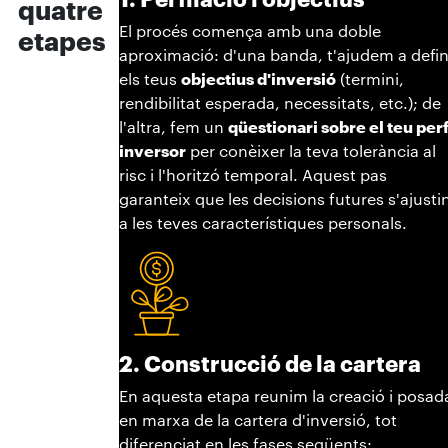
quatre
El procés comença amb una doble
etapes
aproximació: d'una banda, t'ajudem a defin
els teus
objectius d'inversió
(termini,
rendibilitat esperada, necessitats, etc.); de
l'altra, fem un
qüestionari sobre el teu perf
inversor
per conèixer la teva tolerància al
risc i l'horitzó temporal. Aquest pas
garanteix que les decisions futures s'ajusti
a les teves característiques personals.
2. Construcció de la cartera
En aquesta etapa reunim la creació i posad
en marxa de la cartera d'inversió, tot
diferenciat en les fases següents: