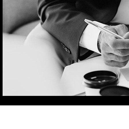
Un procés
Amb Arquia Banca viuràs un procés
estructurat
complet i rigorós que comença amb