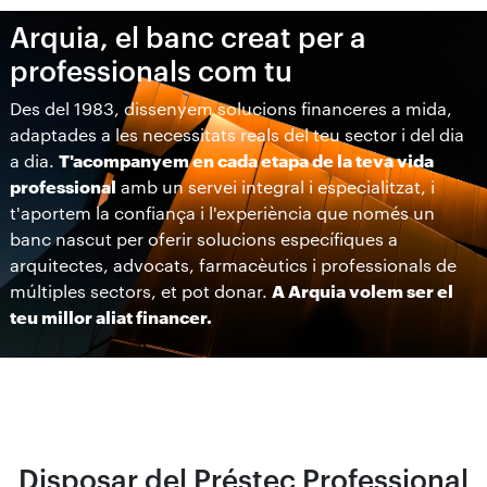
Arquia, el banc creat per a
professionals com tu
Des del 1983, dissenyem solucions financeres a mida,
adaptades a les necessitats reals del teu sector i del dia
a dia.
T'acompanyem en cada etapa de la teva vida
professional
amb un servei integral i especialitzat, i
t'aportem la confiança i l'experiència que només un
banc nascut per oferir solucions específiques a
arquitectes, advocats, farmacèutics i professionals de
múltiples sectors, et pot donar.
A Arquia volem ser el
teu millor aliat financer.
Disposar del Préstec Professional