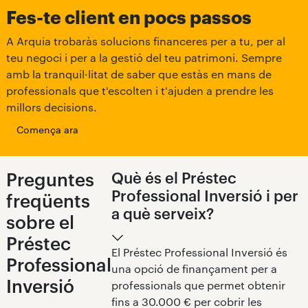
Fes-te client en pocs passos
A Arquia trobaràs solucions financeres per a tu, per al
teu negoci i per a la gestió del teu patrimoni. Sempre
amb la tranquil·litat de saber que estàs en mans de
professionals que t'escolten i t'ajuden a prendre les
millors decisions.
3. Aprovació
Comença ara
Una vegada aprovada, rebràs un avís per fer la
signatura del contracte davant notari.
Preguntes
Què és el Préstec
Professional Inversió i per
freqüents
a què serveix?
sobre el
Préstec
El Préstec Professional Inversió és
Professional
una opció de finançament per a
Inversió
professionals que permet obtenir
4. Ingrés
fins a 30.000 € per cobrir les