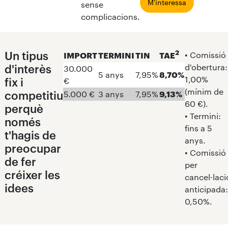
M'interessa
sense
complicacions.
2
Un tipus
• Comissió
IMPORT
TERMINI
TIN
TAE
d'interès
d'obertura:
30.000
5 anys
7,95%
8,70%
1,00%
fix i
€
(mínim de
competitiu
5.000 €
3 anys
7,95%
9,13%
60 €).
perquè
• Termini:
només
fins a 5
t'hagis de
anys.
preocupar
• Comissió
de fer
per
créixer les
cancel·laci
idees
anticipada:
0,50%.