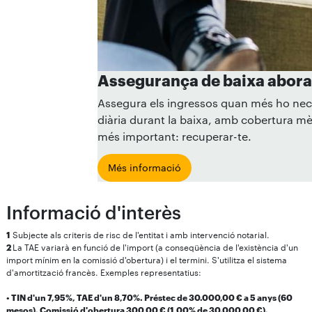
Assegurança de baixa abora
Assegura els ingressos quan més ho nec
diària durant la baixa, amb cobertura m
més important: recuperar-te.
Més informació
Informació d'interès
1
Subjecte als criteris de risc de l'entitat i amb intervenció notarial.
2
La TAE variarà en funció de l'import (a conseqüència de l'existència d'un
import mínim en la comissió d'obertura) i el termini. S'utilitza el sistema
d'amortització francès. Exemples representatius:
• TIN d'un 7,95%, TAE d'un 8,70%. Préstec de 30.000,00 € a 5 anys (60
mesos). Comissió d'obertura 300,00 € (1,00% de 30.000,00 €).