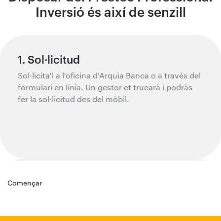
Inversió és així de senzill
1. Sol·licitud
Sol·licita'l a l'oficina d'Arquia Banca o a través del
formulari en línia. Un gestor et trucarà i podràs
fer la sol·licitud des del mòbil.
2. Valoració
Començar
Un equip especialitzat valorarà la teva sol·licitud.