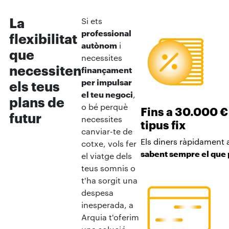
La
Si ets
professional
flexibilitat
autònom
i
que
necessites
necessiten
finançament
per impulsar
els teus
el teu negoci
,
plans de
o bé perquè
Fins a 30.000 €
futur
necessites
tipus fix
canviar-te de
Els diners ràpidament a
cotxe, vols fer
sabent sempre el que
el viatge dels
teus somnis o
t'ha sorgit una
despesa
inesperada, a
Arquia t'oferim