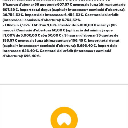
S'hauran d'abonar 59 quotes de 607,57 € mensuals i una última quota de
607,89 €. Import total degut (capital + interessos + comissió d'obertura):
36.754,52 €. Import dels interessos: 6.454,52 €. Cost total del crèdit
(interessos + comissió d'obertura): 6.754,52 €.
• TIN d'un 7,95%, TAE d'un 9,13%. Préstec de 5.000,00 € a 3 anys (36
mesos). Comissió d'obertura 60,00 € (aplicació del mínim, ja que
l'1,00% de 5.000,00 € són 50,00 €). S'hauran d'abonar 35 quotes de
156,57 € mensuals i una última quota de 156,45 €. Import total degut
(capital + interessos + comissió d'obertura): 5.696,40 €. Import dels
interessos: 636,40 €. Cost total del crèdit (interessos + comissió
d'obertura): 696,40 €.