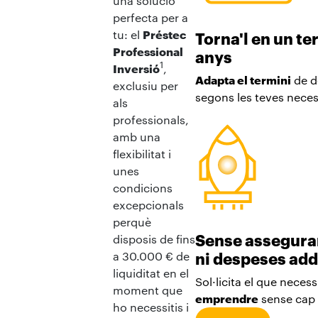
una solució
perfecta per a
tu: el
Préstec
Torna'l en un ter
Professional
anys
1
Inversió
,
Adapta el termini
de d
exclusiu per
segons les teves neces
als
professionals,
amb una
flexibilitat i
unes
condicions
excepcionals
perquè
Sense assegura
disposis de fins
a 30.000 € de
ni despeses add
liquiditat en el
Sol·licita el que necessi
moment que
emprendre
sense cap 
ho necessitis i