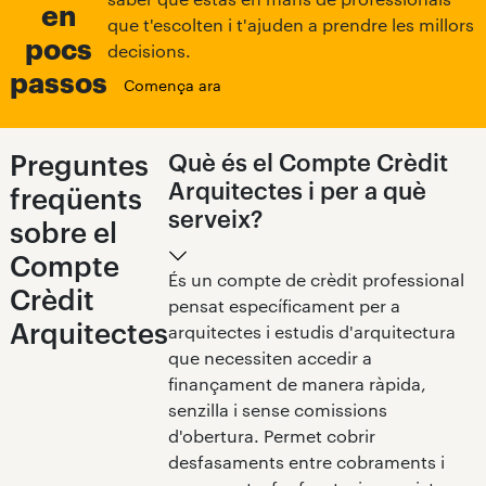
en
que t'escolten i t'ajuden a prendre les millors
3. Aprovació
pocs
decisions.
Una vegada aprovada, rebràs un avís per fer la
passos
Comença ara
signatura del contracte davant notari.
Preguntes
Què és el Compte Crèdit
Arquitectes i per a què
freqüents
serveix?
sobre el
Compte
És un compte de crèdit professional
Crèdit
4. Ingrés
pensat específicament per a
Arquitectes
arquitectes i estudis d'arquitectura
Ben aviat, disposaràs de l'import sol·licitat al teu
que necessiten accedir a
compte Arquia.
finançament de manera ràpida,
senzilla i sense comissions
d'obertura. Permet cobrir
desfasaments entre cobraments i