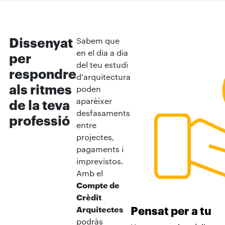
Dissenyat
Sabem que
en el dia a dia
per
del teu estudi
respondre
d'arquitectura
als ritmes
poden
aparèixer
de la teva
desfasaments
professió
entre
projectes,
pagaments i
imprevistos.
Amb el
Compte de
Crèdit
Pensat per a tu
Arquitectes
podràs