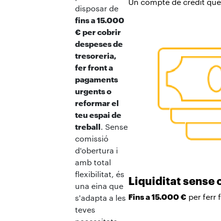
Un compte de crèdit que
disposar de
fins a 15.000
€ per cobrir
despeses de
tresoreria,
fer front a
pagaments
urgents o
reformar el
teu espai de
treball
. Sense
comissió
d'obertura i
amb total
flexibilitat, és
Liquiditat sense
una eina que
Fins a 15.000 €
per ferr
s'adapta a les
teves