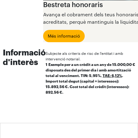
Bestreta honoraris
Avança el cobrament dels teus honoraris a
acreditats, perquè mantinguis la liquidi
Més informació
Informació
Subjecte als criteris de risc de l'entitat i amb
intervenció notarial.
d'interès
1
Exemple per a un crèdit a un any de 15.000,00 €
disposats des del primer dia i amb amortització
total al venciment. TIN: 5,95%,
TAE: 6,12%
.
Import total degut (capital + interessos):
15.892,56 €. Cost total del crèdit (interessos):
892,56 €.