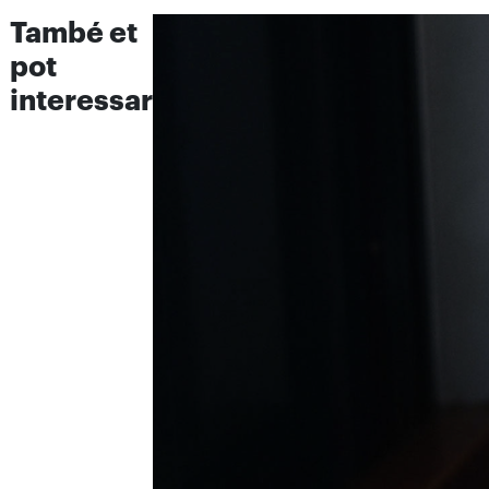
També et
pot
interessar