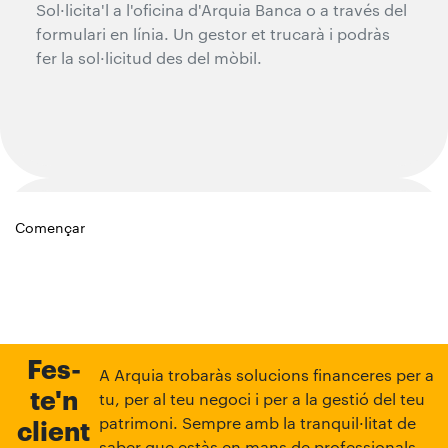
Sol·licita'l a l'oficina d'Arquia Banca o a través del
formulari en línia. Un gestor et trucarà i podràs
fer la sol·licitud des del mòbil.
2. Valoració
Començar
Un equip especialitzat valorarà la teva sol·licitud.
Fes-
A Arquia trobaràs solucions financeres per a
te'n
tu, per al teu negoci i per a la gestió del teu
patrimoni. Sempre amb la tranquil·litat de
client
saber que estàs en mans de professionals