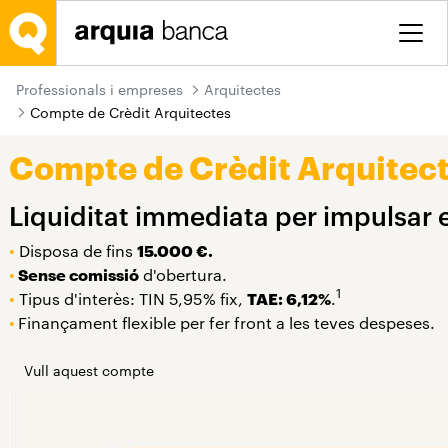
Salta al contingut principal
Professionals i empreses
Arquitectes
Compte de Crèdit Arquitectes
Compte de Crèdit Arquitec
Liquiditat immediata per impulsar e
•
Disposa de fins
15.000 €.
•
Sense comissió
d'obertura.
1
•
Tipus d'interès: TIN 5,95% fix,
TAE: 6,12%
.
•
Finançament flexible per fer front a les teves despeses.
Vull aquest compte