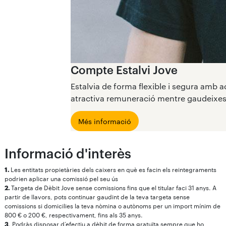
Compte Estalvi Jove
Estalvia de forma flexible i segura amb
atractiva remuneració mentre gaudeixes d
Més informació
Informació d'interès
1.
Les entitats propietàries dels caixers en què es facin els reintegraments
podrien aplicar una comissió pel seu ús
2.
Targeta de Dèbit Jove sense comissions fins que el titular faci 31 anys. A
partir de llavors, pots continuar gaudint de la teva targeta sense
comissions si domicilies la teva nòmina o autònoms per un import mínim de
800 € o 200 €, respectivament, fins als 35 anys.
3
. Podràs disposar d’efectiu a dèbit de forma gratuïta sempre que ho