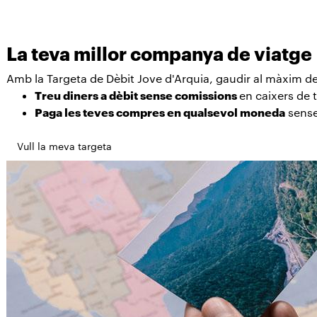
La teva millor companya de viatge
Amb la Targeta de Dèbit Jove d'Arquia, gaudir al màxim de
Treu diners a dèbit sense comissions
en caixers de 
Paga les teves compres en qualsevol moneda
sense
Vull la meva targeta