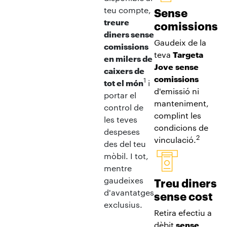
teu compte,
Sense
treure
comissions
diners sense
Gaudeix de la
comissions
teva
Targeta
en milers de
Jove
sense
caixers de
comissions
1
tot el món
i
d'emissió ni
portar el
manteniment,
control de
complint les
les teves
condicions de
despeses
2
vinculació.
des del teu
mòbil. I tot,
mentre
gaudeixes
Treu diners
d'avantatges
sense cost
exclusius.
Retira efectiu a
dèbit
sense