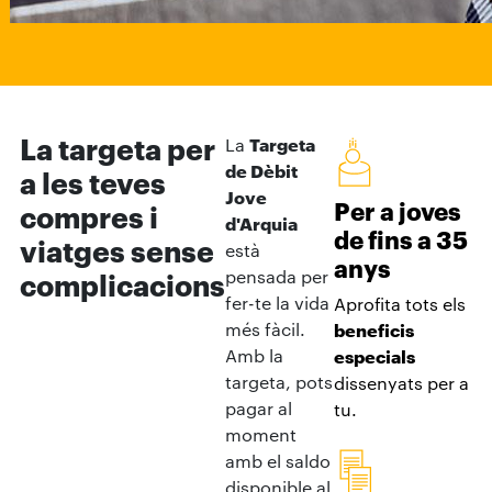
La targeta per
La
Targeta
de Dèbit
a les teves
Jove
Per a joves
compres i
d'Arquia
de fins a 35
viatges sense
està
anys
pensada per
complicacions
fer-te la vida
Aprofita tots els
més fàcil.
beneficis
Amb la
especials
targeta, pots
dissenyats per a
pagar al
tu.
moment
amb el saldo
disponible al