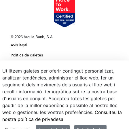
© 2026 Arquia Bank, S.A.
Avís legal
Política de galetes
Informació bàsica sobre protecció de dades
Utilitzem galetes per oferir contingut personalitzat,
Política de privacitat web
analitzar tendències, administrar el lloc web, fer un
seguiment dels moviments dels usuaris al lloc web i
MIFID
recollir informació demogràfica sobre la nostra base
Polítiques ASG
d'usuaris en conjunt. Accepteu totes les galetes per
gaudir de la millor experiència possible al nostre lloc
Psd22
web o gestioneu les vostres preferències.
Consulteu la
Canvi de Divises
nostra política de privadesa
Sistema intern d'informació