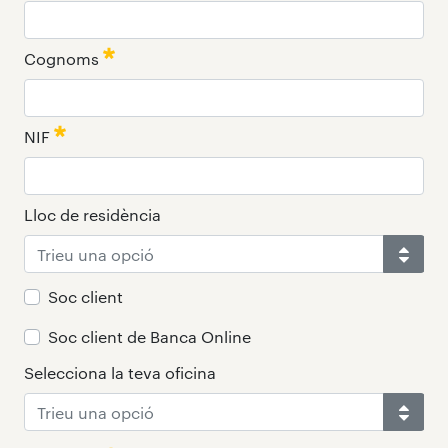
:
0
/ 280
Cognoms
:
0
/ 280
NIF
:
0
/ 280
Lloc de residència
Soc client
Soc client de Banca Online
Selecciona la teva oficina