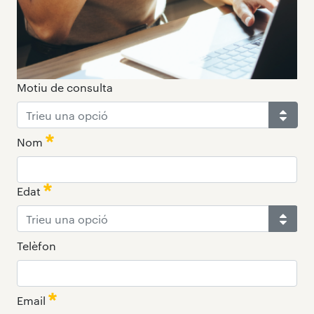
Motiu de consulta
Nom
Edat
:
0
/ 280
Telèfon
:
0
/ 280
Email