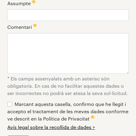
Assumpte
:
0
/ 280
Comentari
:
0
* Els camps assenyalats amb un asterisc són
/ 65000
obligatoris. En cas de no facilitar aquestes dades o
ser incorrectes no podrà ser atesa la seva sol·licitud.
Marcant aquesta casella, confirmo que he llegit i
accepto el tractament de les meves dades conforme
ve descrit en la Política de Privacitat
Avís legal sobre la recollida de dades >
:
:
:
:
0
0
0
0
/ 280
/ 280
/ 280
/ 65000