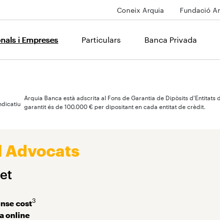
Coneix Arquia
Fundació Ar
onals i Empreses
Particulars
Banca Privada
Professional Advocats
Arquia Banca està adscrita al Fons de Garantia de Dipòsits d'Entitats 
ndicatiu
garantit és de 100.000 € per dipositant en cada entitat de crèdit.
l Advocats
et
3
nse cost
a online