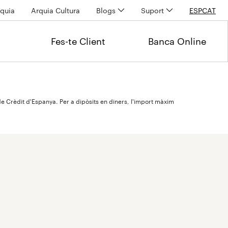
quia
Arquia Cultura
Blogs
Suport
ESP
CAT
Fes-te Client
Banca Online
de Crèdit d'Espanya. Per a dipòsits en diners, l'import màxim