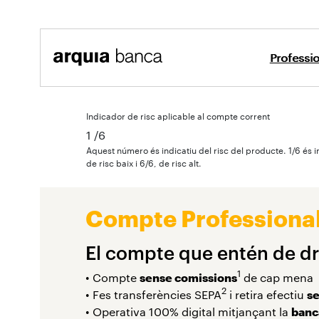
Salta al contingut principal
Professi
Compte 
Professionals i empreses
Advocats
Indicador de risc aplicable al compte corrent
1
/6
Aquest número és indicatiu del risc del producte. 1/6 és i
de risc baix i 6/6, de risc alt.
Compte Professiona
El compte que entén de dr
1
• Compte
sense comissions
de cap mena
2
• Fes transferències SEPA
i retira efectiu
se
• Operativa 100% digital mitjançant la
banc